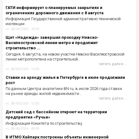
ГАТИ информирует о планируемых закрытиях и
ограничениях дорожного движения с 8 августа
Информация Государственной административно-технической
инспекции
чт, 08/06/2026 - 18:00
Щит «Надежда» завершил проходку Невско-
Василеостровской линии метро и продолжит
строительство ...
Сегодня, 6 августа, на новом участке Невско-Василеостровской
линии метрополитена на строительной…
читать далее...
чт, 08/06/2026 - 15:00
Ставки на аренду жилья в Петербурге в июле продолжили
рост
По данным Центра аналитики BN.ru, в июле 2026 года ставки
на рынке аренды жилой недвижимости…
читать далее...
чт, 08/06/2026 - 12:00
Детский сад с бассейном откроют на территории
предприятия «Ручьи»
Информация Комитета по строительству
чт, 08/06/2026 - 09:00
В ИТМО Хайпарк построены объекты инженерной