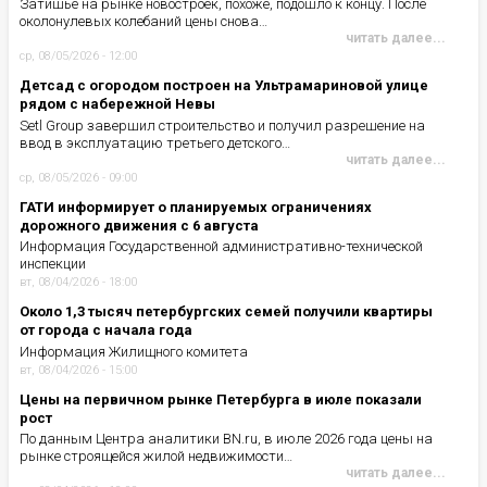
Затишье на рынке новостроек, похоже, подошло к концу. После
околонулевых колебаний цены снова…
читать далее...
ср, 08/05/2026 - 12:00
Детсад с огородом построен на Ультрамариновой улице
рядом с набережной Невы
Setl Group завершил строительство и получил разрешение на
ввод в эксплуатацию третьего детского…
читать далее...
ср, 08/05/2026 - 09:00
ГАТИ информирует о планируемых ограничениях
дорожного движения с 6 августа
Информация Государственной административно-технической
инспекции
вт, 08/04/2026 - 18:00
Около 1,3 тысяч петербургских семей получили квартиры
от города с начала года
Информация Жилищного комитета
вт, 08/04/2026 - 15:00
Цены на первичном рынке Петербурга в июле показали
рост
По данным Центра аналитики BN.ru, в июле 2026 года цены на
рынке строящейся жилой недвижимости…
читать далее...