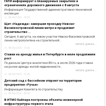
ГАТИ информирует о планируемых закрытиях и
ограничениях дорожного движения с 8 августа
Информация Государственной административно-технической
инспекции
чт, 08/06/2026 - 18:00
Щит «Надежда» завершил проходку Невско-
Василеостровской линии метро и продолжит
строительство ...
Сегодня, 6 августа, на новом участке Невско-Василеостровской
линии метрополитена на строительной…
читать далее...
чт, 08/06/2026 - 15:00
Ставки на аренду жилья в Петербурге в июле продолжили
рост
По данным Центра аналитики BN.ru, в июле 2026 года ставки
на рынке аренды жилой недвижимости…
читать далее...
чт, 08/06/2026 - 12:00
Детский сад с бассейном откроют на территории
предприятия «Ручьи»
Информация Комитета по строительству
чт, 08/06/2026 - 09:00
В ИТМО Хайпарк построены объекты инженерной
инфраструктуры первого этапа