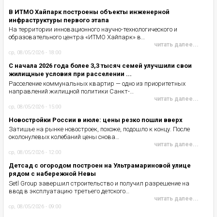
В ИТМО Хайпарк построены объекты инженерной
инфраструктуры первого этапа
На территории инновационного научно-технологического и
образовательного центра «ИТМО Хайпарк» в…
читать далее...
ср, 08/05/2026 - 18:00
С начала 2026 года более 3,3 тысяч семей улучшили свои
жилищные условия при расселении ...
Расселение коммунальных квартир — одно из приоритетных
направлений жилищной политики Санкт-…
читать далее...
ср, 08/05/2026 - 15:00
Новостройки России в июле: цены резко пошли вверх
Затишье на рынке новостроек, похоже, подошло к концу. После
околонулевых колебаний цены снова…
читать далее...
ср, 08/05/2026 - 12:00
Детсад с огородом построен на Ультрамариновой улице
рядом с набережной Невы
Setl Group завершил строительство и получил разрешение на
ввод в эксплуатацию третьего детского…
читать далее...
ср, 08/05/2026 - 09:00