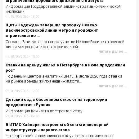
ограничениях дорожного движения с 8 августа
Информация Государственной административно-технической
инспекции
чт, 08/06/2026 - 18:00
Щит «Надежда» завершил проходку Невско-
Василеостровской линии метро и продолжит
строительство ...
Сегодня, 6 августа, на новом участке Невско-Василеостровской
линии метрополитена на строительной…
читать далее...
чт, 08/06/2026 - 15:00
Ставки на аренду жилья в Петербурге в июле продолжили
рост
По данным Центра аналитики BN.ru, в июле 2026 года ставки
на рынке аренды жилой недвижимости…
читать далее...
чт, 08/06/2026 - 12:00
Детский сад с бассейном откроют на территории
предприятия «Ручьи»
Информация Комитета по строительству
чт, 08/06/2026 - 09:00
В ИТМО Хайпарк построены объекты инженерной
инфраструктуры первого этапа
На территории инновационного научно-технологического и