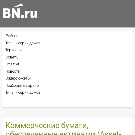
Все новости
Все советы
Все статьи
Районы
БОКОВОЕ
МЕНЮ
Типы и серии домов
Термины
Советы
Статьи
Новости
Видеосюжеты
Подборки квартир
Типы и серии домов
Коммерческие бумаги,
обеспеченные активами (Asset-