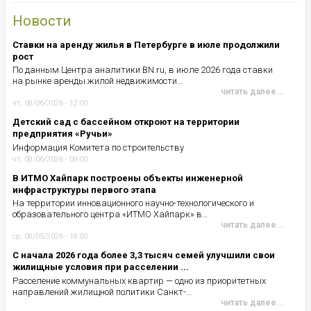
Новости
Ставки на аренду жилья в Петербурге в июле продолжили
рост
По данным Центра аналитики BN.ru, в июле 2026 года ставки
на рынке аренды жилой недвижимости…
читать далее...
чт, 08/06/2026 - 12:00
Детский сад с бассейном откроют на территории
предприятия «Ручьи»
Информация Комитета по строительству
чт, 08/06/2026 - 09:00
В ИТМО Хайпарк построены объекты инженерной
инфраструктуры первого этапа
На территории инновационного научно-технологического и
образовательного центра «ИТМО Хайпарк» в…
читать далее...
ср, 08/05/2026 - 18:00
С начала 2026 года более 3,3 тысяч семей улучшили свои
жилищные условия при расселении ...
Расселение коммунальных квартир — одно из приоритетных
направлений жилищной политики Санкт-…
читать далее...