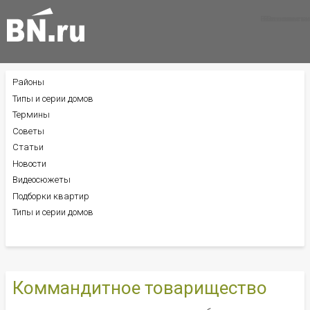
Все новости
Все советы
Все статьи
Районы
БОКОВОЕ
МЕНЮ
Типы и серии домов
Термины
Советы
Статьи
Новости
Видеосюжеты
Подборки квартир
Типы и серии домов
Коммандитное товарищество