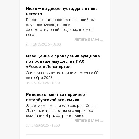
Июль – на дворе пусто, да и в поле
негусто
Впервые, наверное, за нынешний год
случился месяц, вполне
соответствующий традиционным от
него…
читать далее...
пн, 08/03/2026 - 08:00
Извещение о проведении аукциона
по продаже имущества ПАО
«Россети Ленэнерго»
Заявки на участие принимаются по 08
сентября 2026
чт, 07/30/2026 - 12:10
Редевелопмент как драйвер
петербургской экономики
Знакомим с мнением эксперта, Сергея
Латышева, генерального директора
компании «Градостроительные…
читать далее...
ср, 07/29/2026 - 15:50