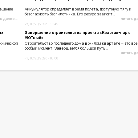
решение
Аккумулятор определяет время полёта, доступную тягу и
безопасность беспилотника. Его ресурс зависит…
ь далее...
читать д
чт, 07/23/2026 - 11:45
ях
Завершение строительства проекта «Квартал-парк
УЮТный»
хнической
Строительство последнего дома в жилом квартале – это все
особый момент. Завершается большой путь…
читать д
чт, 07/23/2026 - 08:00