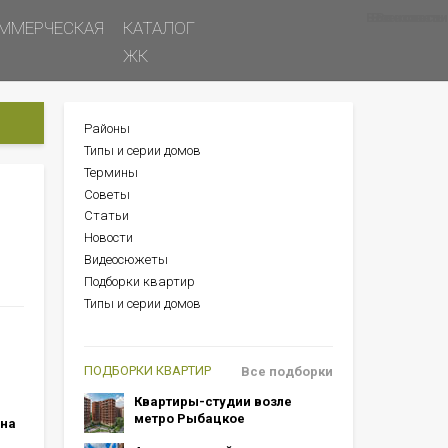
Все новости
Все советы
Все статьи
ММЕРЧЕСКАЯ
КАТАЛОГ
ЖК
Районы
БОКОВОЕ
Типы и серии домов
МЕНЮ
Термины
Советы
Статьи
Новости
Видеосюжеты
м
Подборки квартир
Типы и серии домов
ПОДБОРКИ КВАРТИР
Все подборки
Квартиры-студии возле
метро Рыбацкое
 на