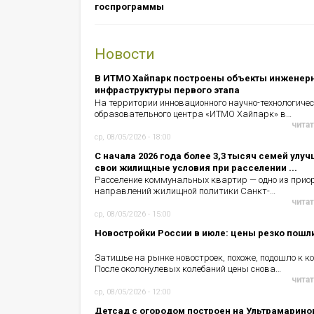
госпрограммы
Новости
В ИТМО Хайпарк построены объекты инженер
инфраструктуры первого этапа
На территории инновационного научно-технологичес
образовательного центра «ИТМО Хайпарк» в…
читат
ср, 08/05/2026 - 18:00
С начала 2026 года более 3,3 тысяч семей улу
свои жилищные условия при расселении ...
Расселение коммунальных квартир — одно из прио
направлений жилищной политики Санкт-…
читат
ср, 08/05/2026 - 15:00
Новостройки России в июле: цены резко пошл
Затишье на рынке новостроек, похоже, подошло к ко
После околонулевых колебаний цены снова…
читат
ср, 08/05/2026 - 12:00
Детсад с огородом построен на Ультрамарино