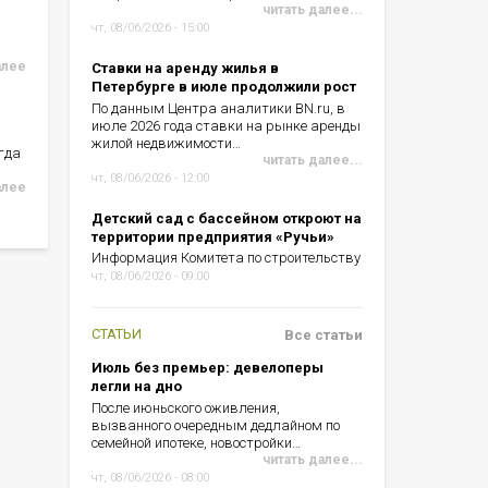
читать далее...
чт, 08/06/2026 - 15:00
алее
Ставки на аренду жилья в
Петербурге в июле продолжили рост
По данным Центра аналитики BN.ru, в
июле 2026 года ставки на рынке аренды
жилой недвижимости…
гда
читать далее...
чт, 08/06/2026 - 12:00
алее
Детский сад с бассейном откроют на
территории предприятия «Ручьи»
Информация Комитета по строительству
чт, 08/06/2026 - 09:00
СТАТЬИ
Все статьи
Июль без премьер: девелоперы
легли на дно
После июньского оживления,
вызванного очередным дедлайном по
семейной ипотеке, новостройки…
читать далее...
чт, 08/06/2026 - 08:00