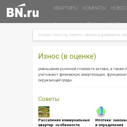
Основная
КВАРТИРЫ
КОМНАТЫ
НОВОС
навигация
Дополнительная
Акции и скидки
База знаний
Оцен
навигация
Search
Search
Меню
Подать объявление
в
хэдере
(справа)
Износ (в оценке)
уменьшение рыночной стоимости актива, а также п
учитывают физическую амортизацию, функциональн
окружающей среды.
Советы
Расселение коммунальных
Ипотека: ​​​​​​​зак
квартир: особенности
и определения