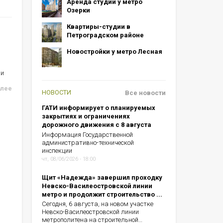
Аренда студий у метро
Озерки
Квартиры-студии в
Петроградском районе
Новостройки у метро Лесная
ии
алее
НОВОСТИ
Все новости
ГАТИ информирует о планируемых
закрытиях и ограничениях
дорожного движения с 8 августа
Информация Государственной
административно-технической
инспекции
чт, 08/06/2026 - 18:00
Щит «Надежда» завершил проходку
Невско-Василеостровской линии
метро и продолжит строительство ...
Сегодня, 6 августа, на новом участке
Невско-Василеостровской линии
метрополитена на строительной…