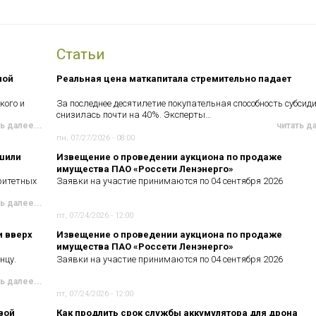
Статьи
ной
Реальная цена маткапитала стремительно падает
кого и
За последнее десятилетие покупательная способность субсид
снизилась почти на 40%. Эксперты…
ь далее...
читать д
пн, 07/27/2026 - 08:00
чшили
Извещение о проведении аукциона по продаже
имущества ПАО «Россети Ленэнерго»
ритетных
Заявки на участие принимаются по 04 сентября 2026
ь далее...
пт, 07/24/2026 - 12:00
и вверх
Извещение о проведении аукциона по продаже
имущества ПАО «Россети Ленэнерго»
нцу.
Заявки на участие принимаются по 04 сентября 2026
ь далее...
пт, 07/24/2026 - 12:00
вой
Как продлить срок службы аккумулятора для дрона