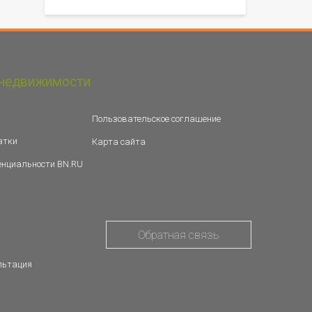
недвижимости
Пользовательское соглашение
атки
Карта сайта
енциальности BN.RU
Обратная связь
льтация