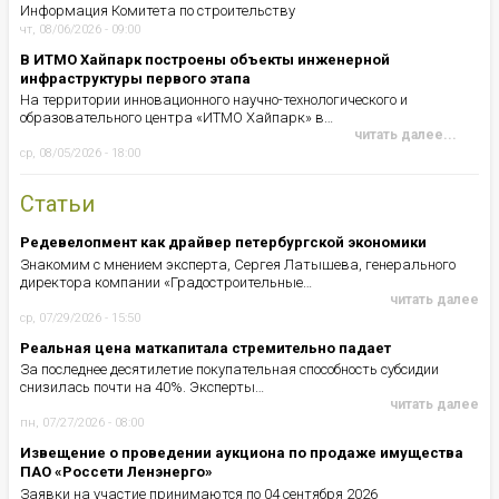
Информация Комитета по строительству
чт, 08/06/2026 - 09:00
В ИТМО Хайпарк построены объекты инженерной
инфраструктуры первого этапа
На территории инновационного научно-технологического и
образовательного центра «ИТМО Хайпарк» в…
читать далее...
ср, 08/05/2026 - 18:00
Статьи
Редевелопмент как драйвер петербургской экономики
Знакомим с мнением эксперта, Сергея Латышева, генерального
директора компании «Градостроительные…
читать далее
ср, 07/29/2026 - 15:50
Реальная цена маткапитала стремительно падает
За последнее десятилетие покупательная способность субсидии
снизилась почти на 40%. Эксперты…
читать далее
пн, 07/27/2026 - 08:00
Извещение о проведении аукциона по продаже имущества
ПАО «Россети Ленэнерго»
Заявки на участие принимаются по 04 сентября 2026