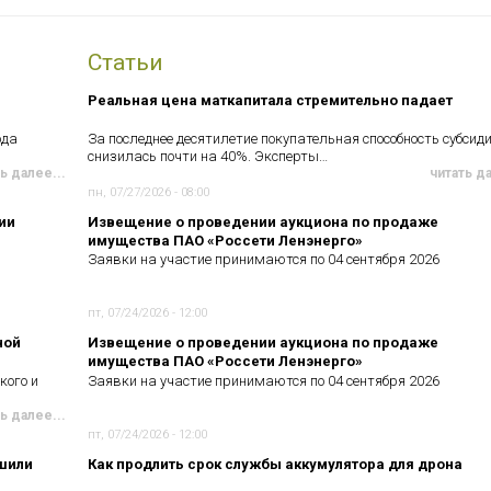
Статьи
Реальная цена маткапитала стремительно падает
ода
За последнее десятилетие покупательная способность субсид
снизилась почти на 40%. Эксперты…
ь далее...
читать д
пн, 07/27/2026 - 08:00
ии
Извещение о проведении аукциона по продаже
имущества ПАО «Россети Ленэнерго»
Заявки на участие принимаются по 04 сентября 2026
пт, 07/24/2026 - 12:00
ной
Извещение о проведении аукциона по продаже
имущества ПАО «Россети Ленэнерго»
кого и
Заявки на участие принимаются по 04 сентября 2026
ь далее...
пт, 07/24/2026 - 12:00
чшили
Как продлить срок службы аккумулятора для дрона