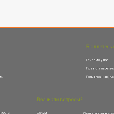
Бюллетень 
Реклама у нас
Правила перепеч
Политика конфид
ть
Возникли вопросы?
имости
Форум
Юридическая консу