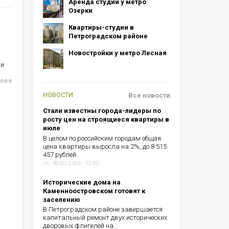
Аренда студий у метро
Озерки
Квартиры-студии в
Петроградском районе
Новостройки у метро Лесная
ии
алее
НОВОСТИ
Все новости
Стали известны города-лидеры по
росту цен на строящиеся квартиры в
июле
В целом по российским городам общая
цена квартиры выросла на 2%, до 8 515
457 рублей.
пт, 08/07/2026 - 12:00
Исторические дома на
Каменноостровском готовят к
заселению
В Петроградском районе завершается
капитальный ремонт двух исторических
дворовых флигелей на…