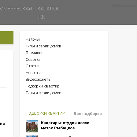
Все новости
Все советы
Все статьи
ММЕРЧЕСКАЯ
КАТАЛОГ
ЖК
Районы
БОКОВОЕ
Типы и серии домов
МЕНЮ
Термины
Советы
Статьи
Новости
Видеосюжеты
Подборки квартир
Типы и серии домов
ПОДБОРКИ КВАРТИР
Все подборки
Квартиры-студии возле
 на
метро Рыбацкое