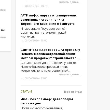
читать далее...
пт, 08/07/2026 - 09:00
алее
ГАТИ информирует о планируемых
закрытиях и ограничениях
дорожного движения с 8 августа
Информация Государственной
гда
административно-технической
инспекции
алее
чт, 08/06/2026 - 18:00
Щит «Надежда» завершил проходку
Невско-Василеостровской линии
метро и продолжит строительство ...
Сегодня, 6 августа, на новом участке
Невско-Василеостровской линии
метрополитена на строительной…
читать далее...
чт, 08/06/2026 - 15:00
СТАТЬИ
Все статьи
Июль без премьер: девелоперы
легли на дно
После июньского оживления,