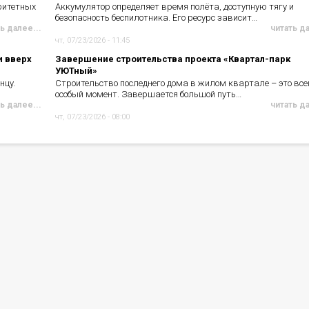
ритетных
Аккумулятор определяет время полёта, доступную тягу и
безопасность беспилотника. Его ресурс зависит…
ь далее...
читать д
чт, 07/23/2026 - 11:45
и вверх
Завершение строительства проекта «Квартал-парк
УЮТный»
нцу.
Строительство последнего дома в жилом квартале – это все
особый момент. Завершается большой путь…
ь далее...
читать д
чт, 07/23/2026 - 08:00