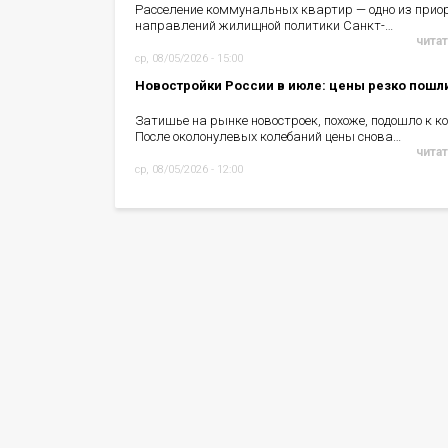
Расселение коммунальных квартир — одно из прио
направлений жилищной политики Санкт-…
читат
ср, 08/05/2026 - 15:00
Новостройки России в июле: цены резко пошл
Затишье на рынке новостроек, похоже, подошло к ко
После околонулевых колебаний цены снова…
читат
ср, 08/05/2026 - 12:00