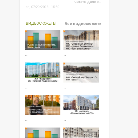
читать далее...
ср, 07/29/2026 - 15:50
ВИДЕОСЮЖЕТЫ
Все видеосюжеты
…
…
…
…
…
…