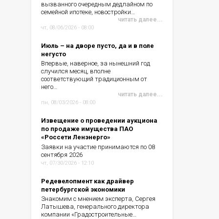
вызванного очередным дедлайном по
семейной ипотеке, новостройки…
читать далее...
чт, 08/06/2026 - 08:00
Июль – на дворе пусто, да и в поле
негусто
Впервые, наверное, за нынешний год
случился месяц, вполне
соответствующий традиционным от
него…
читать далее...
пн, 08/03/2026 - 08:00
Извещение о проведении аукциона
по продаже имущества ПАО
«Россети Ленэнерго»
Заявки на участие принимаются по 08
сентября 2026
чт, 07/30/2026 - 12:10
Редевелопмент как драйвер
петербургской экономики
Знакомим с мнением эксперта, Сергея
Латышева, генерального директора
компании «Градостроительные…