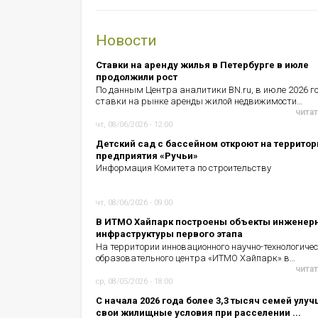
Новости
Ставки на аренду жилья в Петербурге в июле
продолжили рост
По данным Центра аналитики BN.ru, в июле 2026 г
ставки на рынке аренды жилой недвижимости…
читат
чт, 08/06/2026 - 12:00
Детский сад с бассейном откроют на территор
предприятия «Ручьи»
Информация Комитета по строительству
чт, 08/06/2026 - 09:00
В ИТМО Хайпарк построены объекты инженер
инфраструктуры первого этапа
На территории инновационного научно-технологичес
образовательного центра «ИТМО Хайпарк» в…
читат
ср, 08/05/2026 - 18:00
С начала 2026 года более 3,3 тысяч семей улу
свои жилищные условия при расселении ...