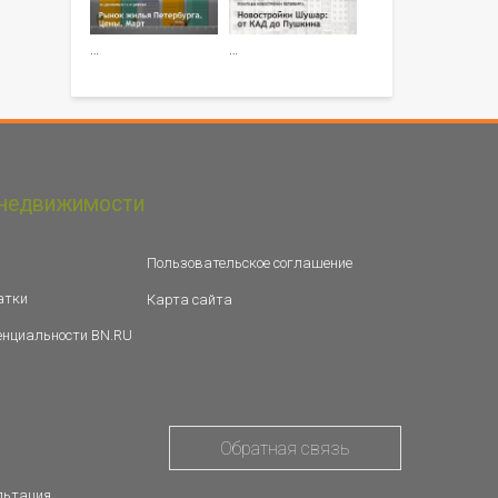
…
…
недвижимости
Пользовательское соглашение
атки
Карта сайта
енциальности BN.RU
Обратная связь
льтация