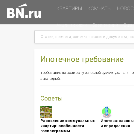
Основная
КВАРТИРЫ
КОМНАТЫ
НОВОС
навигация
Дополнительная
Акции и скидки
База знаний
Оцен
навигация
Search
Search
Меню
Подать объявление
в
хэдере
(справа)
Ипотечное требование
требование по возврату основной суммы долга и пр
закладной.
Советы
Расселение коммунальных
Ипотека: ​​​​​​​зак
квартир: особенности
и определения
госпрограммы