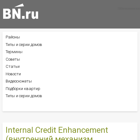
Все новости
Все советы
Все статьи
Районы
БОКОВОЕ
МЕНЮ
Типы и серии домов
Термины
Советы
Статьи
Новости
Видеосюжеты
Подборки квартир
Типы и серии домов
Internal Credit Enhancement
(внутренний механизм