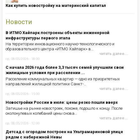
Как купить новостройку на материнский капитал
Новости
В ИТМО Хайпарк построены объекты инженерной
инфраструктуры первого этапа
На территории инновационного научно-технологического и
образовательного центра «ИТМО Хайпарк» в…
читать далее...
ср, 08/05/2026 - 18:00
С начала 2026 года более 3,3 тысяч семей улучшили свои
жилищные условия при расселении ...
Расселение коммунальных квартир — одно из приоритетных
направлений жилищной политики Санкт-…
читать далее...
ср, 08/05/2026 - 15:00
Новостройки России в июле: цены резко пошли вверх
Затишье на рынке новостроек, похоже, подошло к концу. После
околонулевых колебаний цены снова…
читать далее...
ср, 08/05/2026 - 12:00
Детсад с огородом построен на Ультрамариновой улице
рядом с набережной Невы