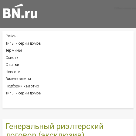
Все новости
Все советы
Все статьи
Районы
БОКОВОЕ
МЕНЮ
Типы и серии домов
Термины
Советы
Статьи
Новости
Видеосюжеты
Подборки квартир
Типы и серии домов
Генеральный риэлтерский
договор (эксклюзив)