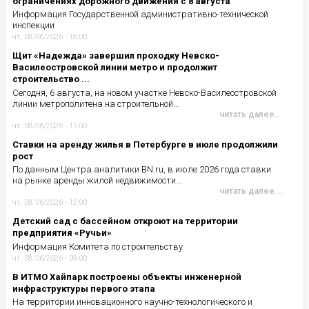
ограничениях дорожного движения с 8 августа
Информация Государственной административно-технической
инспекции
чт, 08/06/2026 - 18:00
Щит «Надежда» завершил проходку Невско-
Василеостровской линии метро и продолжит
строительство ...
Сегодня, 6 августа, на новом участке Невско-Василеостровской
линии метрополитена на строительной…
читать далее...
чт, 08/06/2026 - 15:00
Ставки на аренду жилья в Петербурге в июле продолжили
рост
По данным Центра аналитики BN.ru, в июле 2026 года ставки
на рынке аренды жилой недвижимости…
читать далее...
чт, 08/06/2026 - 12:00
Детский сад с бассейном откроют на территории
предприятия «Ручьи»
Информация Комитета по строительству
чт, 08/06/2026 - 09:00
В ИТМО Хайпарк построены объекты инженерной
инфраструктуры первого этапа
На территории инновационного научно-технологического и