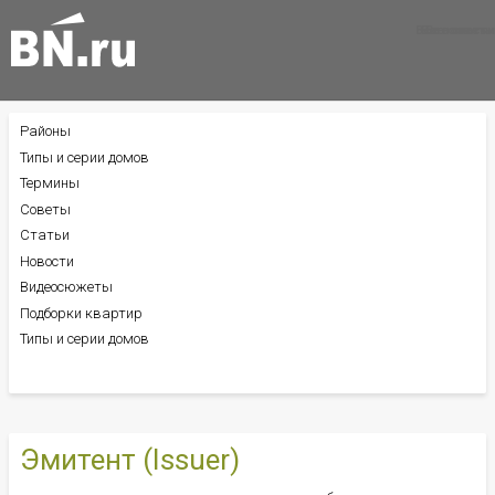
Все новости
Все советы
Все статьи
Районы
БОКОВОЕ
МЕНЮ
Типы и серии домов
Термины
Советы
Статьи
Новости
Видеосюжеты
Подборки квартир
Типы и серии домов
Эмитент (Issuer)