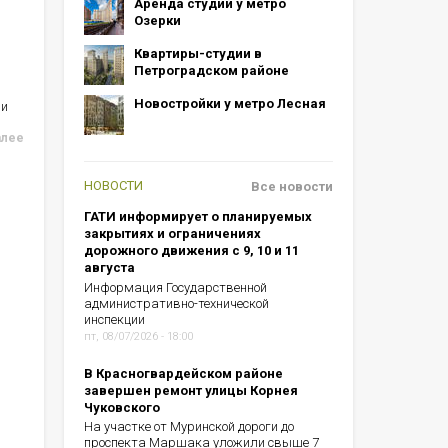
Аренда студий у метро
Озерки
Квартиры-студии в
Петроградском районе
Новостройки у метро Лесная
ии
алее
НОВОСТИ
Все новости
ГАТИ информирует о планируемых
закрытиях и ограничениях
дорожного движения с 9, 10 и 11
августа
Информация Государственной
административно-технической
инспекции
пт, 08/07/2026 - 18:00
В Красногвардейском районе
завершен ремонт улицы Корнея
Чуковского
На участке от Муринской дороги до
проспекта Маршака уложили свыше 7