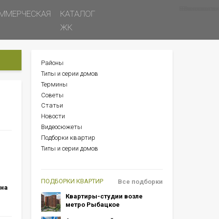
Все новости
Все советы
Все статьи
ММЕРЧЕСКАЯ
КАТАЛОГ
ЖК
Районы
БОКОВОЕ
Типы и серии домов
МЕНЮ
Термины
Советы
Статьи
Новости
Видеосюжеты
Подборки квартир
Типы и серии домов
ПОДБОРКИ КВАРТИР
Все подборки
 на
Квартиры-студии возле
метро Рыбацкое