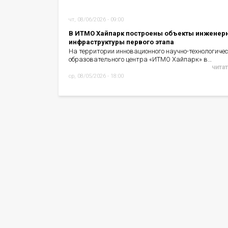
чт, 08/06/2026 - 09:00
В ИТМО Хайпарк построены объекты инженер
инфраструктуры первого этапа
На территории инновационного научно-технологичес
образовательного центра «ИТМО Хайпарк» в…
читат
ср, 08/05/2026 - 18:00