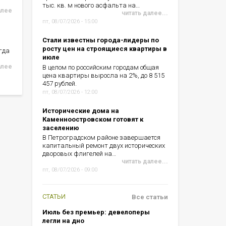
тыс. кв. м нового асфальта на…
алее
читать далее...
пт, 08/07/2026 - 15:00
Стали известны города-лидеры по
росту цен на строящиеся квартиры в
гда
июле
алее
В целом по российским городам общая
цена квартиры выросла на 2%, до 8 515
457 рублей.
пт, 08/07/2026 - 12:00
Исторические дома на
Каменноостровском готовят к
заселению
В Петроградском районе завершается
капитальный ремонт двух исторических
дворовых флигелей на…
читать далее...
пт, 08/07/2026 - 09:00
СТАТЬИ
Все статьи
Июль без премьер: девелоперы
легли на дно