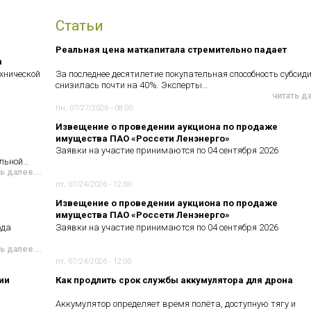
Статьи
Реальная цена маткапитала стремительно падает
а
хнической
За последнее десятилетие покупательная способность субсид
снизилась почти на 40%. Эксперты…
читать д
пн, 07/27/2026 - 08:00
Извещение о проведении аукциона по продаже
имущества ПАО «Россети Ленэнерго»
Заявки на участие принимаются по 04 сентября 2026
ельной…
ь далее...
пт, 07/24/2026 - 12:00
Извещение о проведении аукциона по продаже
имущества ПАО «Россети Ленэнерго»
ода
Заявки на участие принимаются по 04 сентября 2026
ь далее...
пт, 07/24/2026 - 12:00
ии
Как продлить срок службы аккумулятора для дрона
Аккумулятор определяет время полёта, доступную тягу и