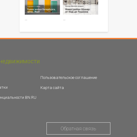
…
…
недвижимости
Пользовательское соглашение
атки
Карта сайта
енциальности BN.RU
Обратная связь