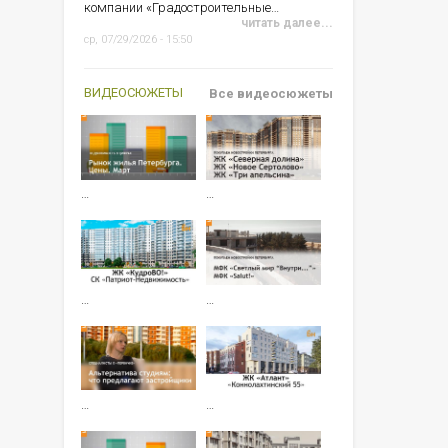
компании «Градостроительные…
читать далее...
ср, 07/29/2026 - 15:50
ВИДЕОСЮЖЕТЫ
Все видеосюжеты
…
…
…
…
…
…