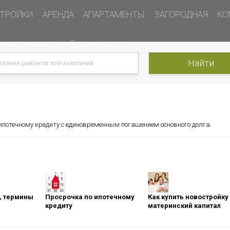
ТРОЙКИ
АРЕНДА
АПАРТАМЕНТЫ
ЗАГОРОДНАЯ
КО
ка недвижимости
Статьи и новости
 ипотечному кредиту с единовременным погашением основного долга.
оны, термины
Просрочка по ипотечному
Как купить новостройку
кредиту
материнский капитал