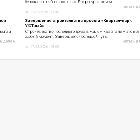
безопасность беспилотника. Его ресурс зависит…
читать д
чт, 07/23/2026 - 11:45
ной
Завершение строительства проекта «Квартал-парк
УЮТный»
кого и
Строительство последнего дома в жилом квартале – это все
особый момент. Завершается большой путь…
ь далее...
читать д
чт, 07/23/2026 - 08:00