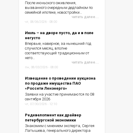
После июньского оживления,
вызванного очередным дедлайном по
семейной ипотеке, новостройки…
читать далее...
чт, 08/06/2026 - 08:00
Июль – на дворе пусто, да и в поле
негусто
Впервые, наверное, за нынешний год
случился месяц, вполне
соответствующий традиционным от
него…
читать далее...
пн, 08/03/2026 - 08:00
Извещение о проведении аукциона
по продаже имущества ПАО
«Россети Ленэнерго»
Заявки на участие принимаются по 08
сентября 2026
чт, 07/30/2026 - 12:10
Редевелопмент как драйвер
петербургской экономики
Знакомим с мнением эксперта, Сергея
Латышева, генерального директора