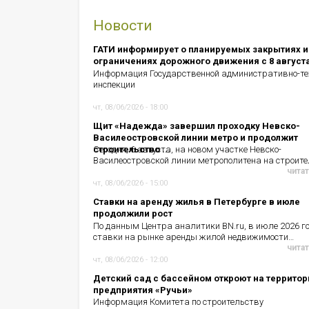
Новости
ГАТИ информирует о планируемых закрытиях и
ограничениях дорожного движения с 8 август
Информация Государственной административно-те
инспекции
чт, 08/06/2026 - 18:00
Щит «Надежда» завершил проходку Невско-
Василеостровской линии метро и продолжит
строительство ...
Сегодня, 6 августа, на новом участке Невско-
Василеостровской линии метрополитена на строит
читат
чт, 08/06/2026 - 15:00
Ставки на аренду жилья в Петербурге в июле
продолжили рост
По данным Центра аналитики BN.ru, в июле 2026 г
ставки на рынке аренды жилой недвижимости…
читат
чт, 08/06/2026 - 12:00
Детский сад с бассейном откроют на территор
предприятия «Ручьи»
Информация Комитета по строительству