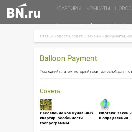
Основная
КВАРТИРЫ
КОМНАТЫ
НОВОС
навигация
Дополнительная
Акции и скидки
База знаний
Оцен
навигация
Search
Search
Меню
Подать объявление
в
хэдере
(справа)
Balloon Payment
Последний платеж, который гасит основной долг по
Советы
Расселение коммунальных
Ипотека: ​​​​​​​зак
квартир: особенности
и определения
госпрограммы