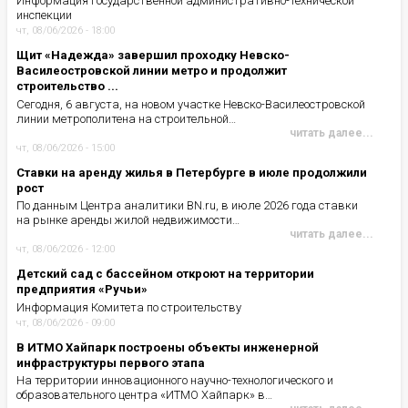
Информация Государственной административно-технической
инспекции
чт, 08/06/2026 - 18:00
Щит «Надежда» завершил проходку Невско-
Василеостровской линии метро и продолжит
строительство ...
Сегодня, 6 августа, на новом участке Невско-Василеостровской
линии метрополитена на строительной…
читать далее...
чт, 08/06/2026 - 15:00
Ставки на аренду жилья в Петербурге в июле продолжили
рост
По данным Центра аналитики BN.ru, в июле 2026 года ставки
на рынке аренды жилой недвижимости…
читать далее...
чт, 08/06/2026 - 12:00
Детский сад с бассейном откроют на территории
предприятия «Ручьи»
Информация Комитета по строительству
чт, 08/06/2026 - 09:00
В ИТМО Хайпарк построены объекты инженерной
инфраструктуры первого этапа
На территории инновационного научно-технологического и
образовательного центра «ИТМО Хайпарк» в…