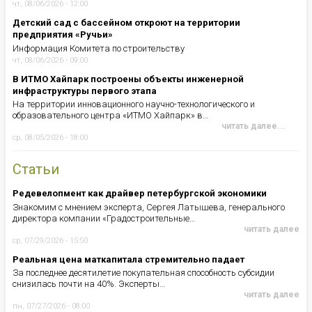
чт, 08/06/2026 - 12:00
Детский сад с бассейном откроют на территории
предприятия «Ручьи»
Информация Комитета по строительству
чт, 08/06/2026 - 09:00
В ИТМО Хайпарк построены объекты инженерной
инфраструктуры первого этапа
На территории инновационного научно-технологического и
образовательного центра «ИТМО Хайпарк» в…
читать далее...
ср, 08/05/2026 - 18:00
Статьи
Редевелопмент как драйвер петербургской экономики
Знакомим с мнением эксперта, Сергея Латышева, генерального
директора компании «Градостроительные…
читать далее
ср, 07/29/2026 - 15:50
Реальная цена маткапитала стремительно падает
За последнее десятилетие покупательная способность субсидии
снизилась почти на 40%. Эксперты…
читать далее
пн, 07/27/2026 - 08:00