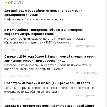
Новости
Детский сад с бассейном откроют на территории
предприятия «Ручьи»
Информация Комитета по строительству
чт, 08/06/2026 - 09:00
В ИТМО Хайпарк построены объекты инженерной
инфраструктуры первого этапа
На территории инновационного научно-технологического и
образовательного центра «ИТМО Хайпарк» в…
читать далее...
ср, 08/05/2026 - 18:00
С начала 2026 года более 3,3 тысяч семей улучшили свои
жилищные условия при расселении ...
Расселение коммунальных квартир — одно из приоритетных
направлений жилищной политики Санкт-…
читать далее...
ср, 08/05/2026 - 15:00
Новостройки России в июле: цены резко пошли вверх
Затишье на рынке новостроек, похоже, подошло к концу. После
околонулевых колебаний цены снова…
читать далее...
ср, 08/05/2026 - 12:00
Детсад с огородом построен на Ультрамариновой улице