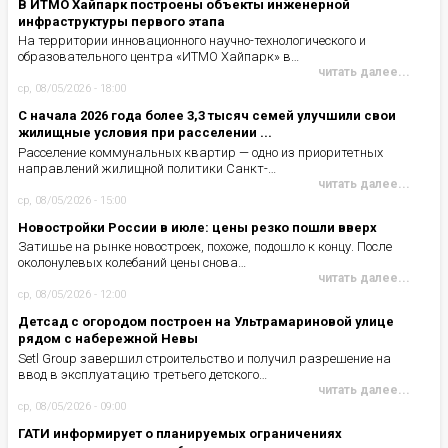
В ИТМО Хайпарк построены объекты инженерной
инфраструктуры первого этапа
На территории инновационного научно-технологического и
образовательного центра «ИТМО Хайпарк» в…
читать далее...
ср, 08/05/2026 - 18:00
С начала 2026 года более 3,3 тысяч семей улучшили свои
жилищные условия при расселении ...
Расселение коммунальных квартир — одно из приоритетных
направлений жилищной политики Санкт-…
читать далее...
ср, 08/05/2026 - 15:00
Новостройки России в июле: цены резко пошли вверх
Затишье на рынке новостроек, похоже, подошло к концу. После
околонулевых колебаний цены снова…
читать далее...
ср, 08/05/2026 - 12:00
Детсад с огородом построен на Ультрамариновой улице
рядом с набережной Невы
Setl Group завершил строительство и получил разрешение на
ввод в эксплуатацию третьего детского…
читать далее...
ср, 08/05/2026 - 09:00
ГАТИ информирует о планируемых ограничениях