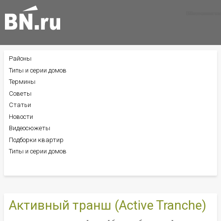
Все новости
Все советы
Все статьи
Районы
БОКОВОЕ
МЕНЮ
Типы и серии домов
Термины
Советы
Статьи
Новости
Видеосюжеты
Подборки квартир
Типы и серии домов
Активный транш (Active Tranche)