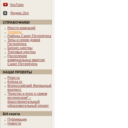
YouTube
Яндекс.Zen
СПРАВОЧНИКИ
Реестр компаний
Термины
Районы Санкт-Петербурга
Типы и серии домов
Петербурга
Бизнес-центры
Торговые центры
Расселение
коммунальных квартир
Санкт-Петербурга
НАШИ ПРОЕКТЫ
Prian.ru
Kolesa.ru
Всероссийский Жилищный
конгресс
"Коротко и ясно о самом
интересном" –
благотворительный
образовательный проект
БН-газета
Публикации
Новости