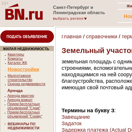
Жи
Санкт-Петербург и
Ленинградская область
Но
выбрать регион
главная
/
справочники
/
тер
ПОДАТЬ ОБЪЯВЛЕНИЕ
Земельный участо
ЖИЛАЯ НЕДВИЖИМОСТЬ
Квартиры
Комнаты
земельная площадь с одни
Каталог ЖК
строениями, вспомогательн
Новостройки
находящимися на ней соор
Малоэтажное
строительство
благоустройства, располож
Оценка недвижимости
имеющая свой почтовый ад
Аренда
Аренда квартир
Аренда комнат
Прием бесплатных
объявлений "Сдам"
Термины на букву З
:
Прием бесплатных
Завещание
объявлений "Сниму"
Задаток
ВЕБИНАРЫ ПО
НЕДВИЖИМОСТИ
Задержка платежа (Actual D