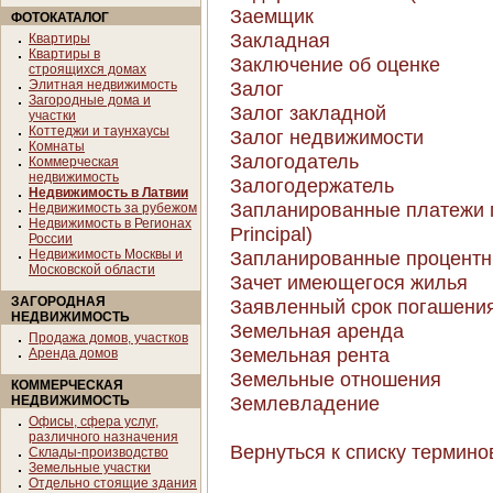
Заемщик
ФОТОКАТАЛОГ
Закладная
Квартиры
Квартиры в
Заключение об оценке
строящихся домах
Элитная недвижимость
Залог
Загородные дома и
Залог закладной
участки
Коттеджи и таунхаусы
Залог недвижимости
Комнаты
Залогодатель
Коммерческая
недвижимость
Залогодержатель
Недвижимость в Латвии
Запланированные платежи п
Недвижимость за рубежом
Недвижимость в Регионах
Principal)
России
Недвижимость Москвы и
Запланированные процентные
Московской области
Зачет имеющегося жилья
ЗАГОРОДНАЯ
Заявленный срок погашения 
НЕДВИЖИМОСТЬ
Земельная аренда
Продажа домов, участков
Земельная рента
Аренда домов
Земельные отношения
КОММЕРЧЕСКАЯ
Землевладение
НЕДВИЖИМОСТЬ
Офисы, сфера услуг,
различного назначения
Вернуться к списку термино
Склады-производство
Земельные участки
Отдельно стоящие здания