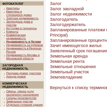
Залог
ФОТОКАТАЛОГ
Залог закладной
Квартиры
Квартиры в
Залог недвижимости
строящихся домах
Элитная недвижимость
Залогодатель
Загородные дома и
Залогодержатель
участки
Коттеджи и таунхаусы
Запланированные платежи п
Комнаты
Principal)
Коммерческая
недвижимость
Запланированные процентные
Недвижимость в Латвии
Зачет имеющегося жилья
Недвижимость за рубежом
Недвижимость в Регионах
Заявленный срок погашения 
России
Недвижимость Москвы и
Земельная аренда
Московской области
Земельная рента
ЗАГОРОДНАЯ
Земельные отношения
НЕДВИЖИМОСТЬ
Земельный участок
Продажа домов, участков
Землевладение
Аренда домов
КОММЕРЧЕСКАЯ
Вернуться к списку термино
НЕДВИЖИМОСТЬ
Офисы, сфера услуг,
различного назначения
Склады-производство
Земельные участки
Отдельно стоящие здания