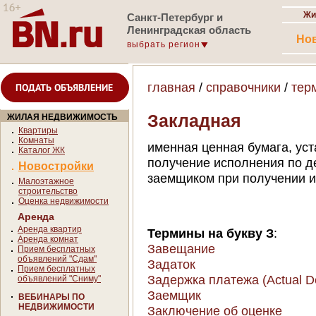
Жи
Санкт-Петербург и
Ленинградская область
Но
выбрать регион
главная
/
справочники
/
тер
ПОДАТЬ ОБЪЯВЛЕНИЕ
Закладная
ЖИЛАЯ НЕДВИЖИМОСТЬ
Квартиры
Комнаты
именная ценная бумага, ус
Каталог ЖК
получение исполнения по д
Новостройки
заемщиком при получении и
Малоэтажное
строительство
Оценка недвижимости
Аренда
Аренда квартир
Термины на букву З
:
Аренда комнат
Завещание
Прием бесплатных
объявлений "Сдам"
Задаток
Прием бесплатных
Задержка платежа (Actual D
объявлений "Сниму"
Заемщик
ВЕБИНАРЫ ПО
НЕДВИЖИМОСТИ
Заключение об оценке