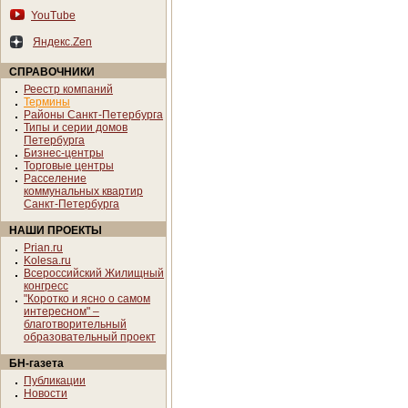
YouTube
Яндекс.Zen
СПРАВОЧНИКИ
Реестр компаний
Термины
Районы Санкт-Петербурга
Типы и серии домов
Петербурга
Бизнес-центры
Торговые центры
Расселение
коммунальных квартир
Санкт-Петербурга
НАШИ ПРОЕКТЫ
Prian.ru
Kolesa.ru
Всероссийский Жилищный
конгресс
"Коротко и ясно о самом
интересном" –
благотворительный
образовательный проект
БН-газета
Публикации
Новости