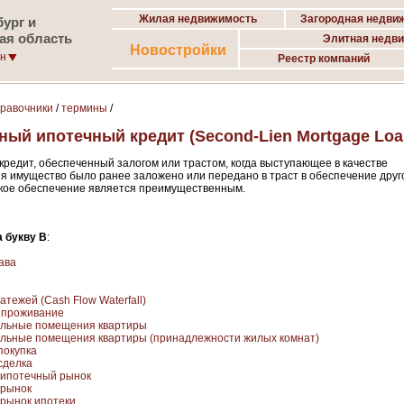
Жилая недвижимость
Загородная недви
ург и
ая область
Элитная недв
Новостройки
он
Реестр компаний
правочники
/
термины
/
ный ипотечный кредит (Second-Lien Mortgage Loa
кредит, обеспеченный залогом или трастом, когда выступающее в качестве
я имущество было ранее заложено или передано в траст в обеспечение друг
акое обеспечение является преимущественным.
 букву В
:
ава
тежей (Cash Flow Waterfall)
 проживание
ельные помещения квартиры
льные помещения квартиры (принадлежности жилых комнат)
покупка
сделка
 ипотечный рынок
 рынок
рынок ипотеки