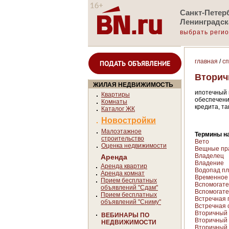
Санкт-Петерб
Ленинградск
выбрать реги
главная
/
с
ПОДАТЬ ОБЪЯВЛЕНИЕ
Вторич
ЖИЛАЯ НЕДВИЖИМОСТЬ
ипотечный 
Квартиры
обеспечени
Комнаты
кредита, т
Каталог ЖК
Новостройки
Малоэтажное
Термины на
строительство
Вето
Оценка недвижимости
Вещные пр
Владелец
Аренда
Владение
Аренда квартир
Водопад пла
Аренда комнат
Временное
Прием бесплатных
Вспомогат
объявлений "Сдам"
Вспомогате
Прием бесплатных
Встречная 
объявлений "Сниму"
Встречная 
Вторичный
ВЕБИНАРЫ ПО
Вторичный
НЕДВИЖИМОСТИ
Вторичный 