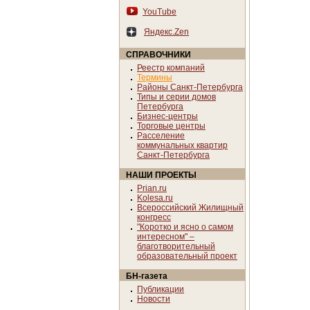
YouTube
Яндекс.Zen
СПРАВОЧНИКИ
Реестр компаний
Термины
Районы Санкт-Петербурга
Типы и серии домов
Петербурга
Бизнес-центры
Торговые центры
Расселение
коммунальных квартир
Санкт-Петербурга
НАШИ ПРОЕКТЫ
Prian.ru
Kolesa.ru
Всероссийский Жилищный
конгресс
"Коротко и ясно о самом
интересном" –
благотворительный
образовательный проект
БН-газета
Публикации
Новости