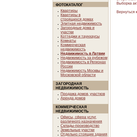
Выборка акт
ФОТОКАТАЛОГ
Квартиры
Вернуться 
Квартиры в
строящихся домах
Элитная недвижимость
Загородные дома и
участки
Коттеджи и таунхаусы
Комнаты
Коммерческая
недвижимость
Недвижимость в Латвии
Недвижимость за рубежом
Недвижимость в Регионах
России
Недвижимость Москвы и
Московской области
ЗАГОРОДНАЯ
НЕДВИЖИМОСТЬ
Продажа домов, участков
Аренда домов
КОММЕРЧЕСКАЯ
НЕДВИЖИМОСТЬ
Офисы, сфера услуг,
различного назначения
Склады-производство
Земельные участки
Отдельно стоящие здания