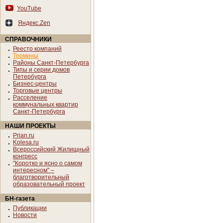
YouTube
Яндекс.Zen
СПРАВОЧНИКИ
Реестр компаний
Термины
Районы Санкт-Петербурга
Типы и серии домов
Петербурга
Бизнес-центры
Торговые центры
Расселение
коммунальных квартир
Санкт-Петербурга
НАШИ ПРОЕКТЫ
Prian.ru
Kolesa.ru
Всероссийский Жилищный
конгресс
"Коротко и ясно о самом
интересном" –
благотворительный
образовательный проект
БН-газета
Публикации
Новости