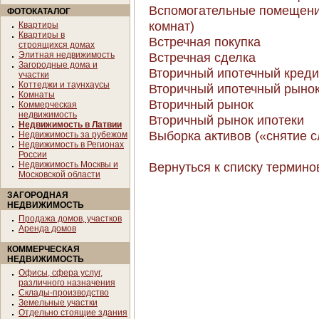
Вспомогательные помещени
ФОТОКАТАЛОГ
комнат)
Квартиры
Квартиры в
Встречная покупка
строящихся домах
Элитная недвижимость
Встречная сделка
Загородные дома и
Вторичный ипотечный кредит
участки
Коттеджи и таунхаусы
Вторичный ипотечный рыно
Комнаты
Вторичный рынок
Коммерческая
недвижимость
Вторичный рынок ипотеки
Недвижимость в Латвии
Выборка активов («снятие сл
Недвижимость за рубежом
Недвижимость в Регионах
России
Недвижимость Москвы и
Вернуться к списку термино
Московской области
ЗАГОРОДНАЯ
НЕДВИЖИМОСТЬ
Продажа домов, участков
Аренда домов
КОММЕРЧЕСКАЯ
НЕДВИЖИМОСТЬ
Офисы, сфера услуг,
различного назначения
Склады-производство
Земельные участки
Отдельно стоящие здания