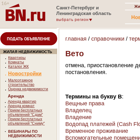
Жи
Санкт-Петербург и
Ленинградская область
Но
выбрать регион
главная
/
справочники
/
тер
ПОДАТЬ ОБЪЯВЛЕНИЕ
Вето
ЖИЛАЯ НЕДВИЖИМОСТЬ
Квартиры
Комнаты
отмена, приостановление д
Каталог ЖК
постановления.
Новостройки
Малоэтажное
строительство
Оценка недвижимости
Термины на букву В
:
Аренда
Аренда квартир
Вещные права
Аренда комнат
Владелец
Прием бесплатных
объявлений "Сдам"
Владение
Прием бесплатных
Водопад платежей (Cash Flo
объявлений "Сниму"
Временное проживание
ВЕБИНАРЫ ПО
НЕДВИЖИМОСТИ
Вспомогательные помещени