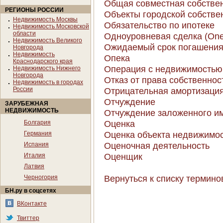
Общая совместная собствен
РЕГИОНЫ РОССИИ
Объекты городской собстве
Недвижимость Москвы
Обязательство по ипотеке
Недвижимость Московской
области
Одноуровневая сделка (One-
Недвижимость Великого
Ожидаемый срок погашения (
Новгорода
Недвижимость
Опека
Краснодарского края
Операция с недвижимостью
Недвижимость Нижнего
Новгорода
Отказ от права собственнос
Недвижимость в городах
России
Отрицательная амортизация 
Отчуждение
ЗАРУБЕЖНАЯ
НЕДВИЖИМОСТЬ
Отчуждение заложенного и
Оценка
Болгария
Оценка объекта недвижимо
Германия
Оценочная деятельность
Испания
Оценщик
Италия
Латвия
Вернуться к списку термино
Черногория
БН.ру в соцсетях
ВКонтакте
Твиттер