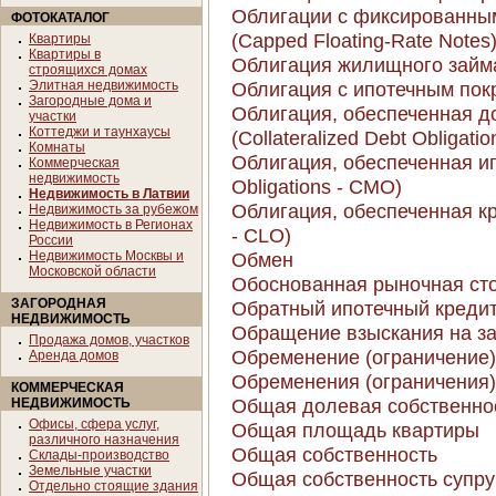
Облигации с фиксированны
ФОТОКАТАЛОГ
(Capped Floating-Rate Notes
Квартиры
Квартиры в
Облигация жилищного займ
строящихся домах
Элитная недвижимость
Облигация с ипотечным по
Загородные дома и
Облигация, обеспеченная д
участки
Коттеджи и таунхаусы
(Collateralized Debt Obligati
Комнаты
Облигация, обеспеченная ипо
Коммерческая
недвижимость
Obligations - CMO)
Недвижимость в Латвии
Облигация, обеспеченная кре
Недвижимость за рубежом
Недвижимость в Регионах
- CLO)
России
Недвижимость Москвы и
Обмен
Московской области
Обоснованная рыночная ст
ЗАГОРОДНАЯ
Обратный ипотечный кредит
НЕДВИЖИМОСТЬ
Обращение взыскания на з
Продажа домов, участков
Обременение (ограничение)
Аренда домов
Обременения (ограничения)
КОММЕРЧЕСКАЯ
Общая долевая собственнос
НЕДВИЖИМОСТЬ
Офисы, сфера услуг,
Общая площадь квартиры
различного назначения
Общая собственность
Склады-производство
Земельные участки
Общая собственность супру
Отдельно стоящие здания