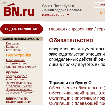
Жи
Санкт-Петербург и
Ленинградская область
Но
выбрать регион
главная
/
справочники
/
тер
ПОДАТЬ ОБЪЯВЛЕНИЕ
Обязательство
ЖИЛАЯ НЕДВИЖИМОСТЬ
Квартиры
Комнаты
оформленное документальн
Каталог ЖК
законодательства отношен
Новостройки
определенных действий одн
Малоэтажное
строительство
лица в пользу другого, выпо
Оценка недвижимости
Аренда
Аренда квартир
Аренда комнат
Термины на букву О
:
Прием бесплатных
объявлений "Сдам"
Обеспечение обязательств (C
Прием бесплатных
Обеспечивающий транш (Colla
объявлений "Сниму"
Облигации с ипотечным по
ВЕБИНАРЫ ПО
НЕДВИЖИМОСТИ
Облигации с плавающей проц