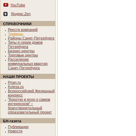
YouTube
Яндекс.Zen
СПРАВОЧНИКИ
Реестр компаний
Термины
Районы Санкт-Петербурга
Типы и серии домов
Петербурга
Бизнес-центры
Торговые центры
Расселение
коммунальных квартир
Санкт-Петербурга
НАШИ ПРОЕКТЫ
Prian.ru
Kolesa.ru
Всероссийский Жилищный
конгресс
"Коротко и ясно о самом
интересном" –
благотворительный
образовательный проект
БН-газета
Публикации
Новости