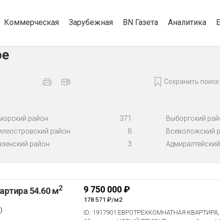
Коммерческая
Зарубежная
BN Газета
Аналитика
ое
Сохранить поиск
морский район
371
Выборгский рай
илеостровский район
8
Всеволожский 
нзенский район
3
Адмиралтейский
2
9 750 000 ₽
артира 54.60 м
178 571 ₽/м2
)
ID: 1917901 ЕВРОТРЕХКОМНАТНАЯ КВАРТИРА