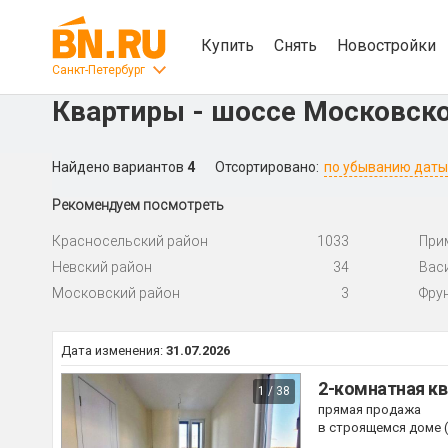
Купить
Снять
Новостройки
Санкт-Петербург
Квартиры - шоссе Московск
Найдено вариантов
4
Отсортировано:
по убыванию даты
Рекомендуем посмотреть
Красносельский район
1033
При
Невский район
34
Вас
Московский район
3
Фру
Дата изменения:
31.07.2026
2-комнатная кв
1 / 38
прямая продажа
в строящемся доме (