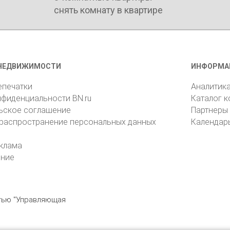
снять комнату в квартире
НЕДВИЖИМОСТИ
ИНФОРМА
епечатки
Аналитик
нфиденциальности BN.ru
Каталог 
ьское соглашение
Партнеры
 распространение персональных данных
Календар
клама
ение
стью "Управляющая