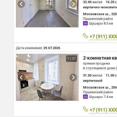
32.40
жилая
16.20
к
кирпично-монолит
Московское ш., 325
Пушкинский район
Шушары
8.5 км
+7 (911) XX
Дата изменения:
29.07.2026
2-комнатная кв
1 / 27
прямая продажа
в строящемся доме (
31.00
жилая
11.00
к
кирпичный
Московское ш., 256
Пушкинский район
Шушары
7.4 км
+7 (911) XX