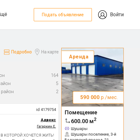
Ещё
Войти
Подать объявление
Подробно
На карте
Аренда
он
164
район
5
 район
2
590 000
р./мес.
id 4179754
Помещение
2
Адвекс
600.00
м
Гагаркин Е.
Шушары
Шушары поселение, 3-й
, В КОТОРОЙ ХОЧЕТСЯ ЖИТЬ!
Бадаевский проезд, 21