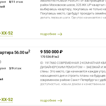
Абсолютно НОВЫЙ РЕМОНТ от застройщика! 
ухня
8/11
этаж
район Московское шоссе, 325 ЖК UP-квартал 
ный
выбираешь квартиру, покупаешь не только 
Покупаешь место, где будут проходить семейны
делать первые шаги. Где утро начинается с ч
хочется скорее вернуться домой. Именно тако
Современная, светлая, уютная, продуманная 
сочетает городской комфорт, безопасность и 
X-XX-52
подробнее
суеты большого мегаполиса. Здесь есть всё, 
первого дня. Основные характеристики Обща
площадь — 32,4 кв.м Просторная кухня-гостин
Функциональная европланировка позволяет 
2
9 550 000 ₽
артира 56.00 м
просторной кухне-гостиной, сохранив две по
спальни для отдыха, работы или детской ком
170 536 ₽/м2
открывает приятный обзор, наполняет кварт
)
ID: 1917660 СОВРЕМЕННАЯ 2-КОМНАТНАЯ К
избавляет от ощущения городской тесноты. 
ДИЗАЙНЕРСКИМ РЕМОНТОМ — ЗАЕЗЖАЙ И ЖИВИ
ухня
3/9
этаж
«Московский» — современный жилой комплекс
стены. Это место, где начинается каждое утро,
продумано всё для спокойной и комфортной 
насыщенного дня и строить планы на будущее
территория создает атмосферу приватности и
к4
современном районе Санкт-Петербурга с удоб
Круглосуточное видеонаблюдение обеспечивае
доступностью, новым домом и качественным 
спокойствие для жителей. Во дворе нет случа
придется переделывать, — это предложение 
родители могут спокойно отпускать детей гул
внимания. ЛОКАЦИЯ Дом расположен в акт
площадки. Красивое благоустройство, прогул
микрорайоне Ленсоветовский (Шушары) — од
зоны, зеленые дворы и уютные места отдыха
X-XX-52
подробнее
направлений юга Санкт-Петербурга. Главное
небольшой европейский квартал. Для владел
— удобная логистика. Всего несколько минут д