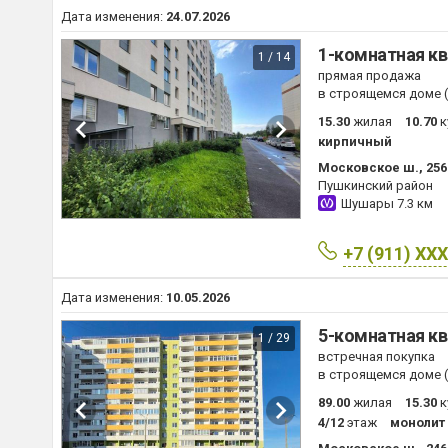
Дата изменения:
24.07.2026
1-комнатная кв
1 / 14
прямая продажа
в строящемся доме (
15.30
жилая
10.70
к
кирпичный
Московское ш., 256
Пушкинский район
Шушары
7.3 км
+7 (911) XX
Дата изменения:
10.05.2026
5-комнатная кв
1 / 29
встречная покупка
в строящемся доме (
89.00
жилая
15.30
к
4/12
этаж
монолит