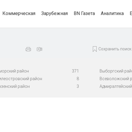
Коммерческая
Зарубежная
BN Газета
Аналитика
Сохранить поиск
морский район
371
Выборгский рай
илеостровский район
8
Всеволожский 
нзенский район
3
Адмиралтейский