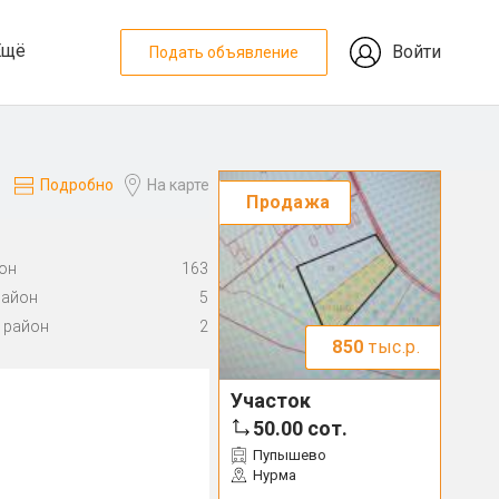
Ещё
Войти
Подать объявление
Подробно
На карте
Продажа
он
163
район
5
 район
2
850
тыс.р.
Участок
50.00
сот.
Пупышево
Нурма