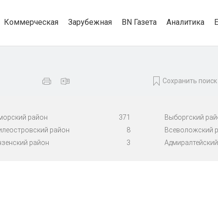
Коммерческая
Зарубежная
BN Газета
Аналитика
Сохранить поиск
морский район
371
Выборгский рай
илеостровский район
8
Всеволожский 
нзенский район
3
Адмиралтейский