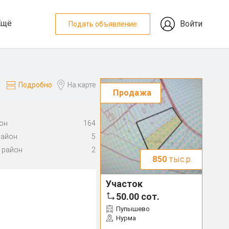
Ещё
Войти
Подать объявление
Подробно
На карте
Продажа
он
164
район
5
 район
2
850
тыс.р.
Участок
50.00
сот.
Пупышево
Нурма