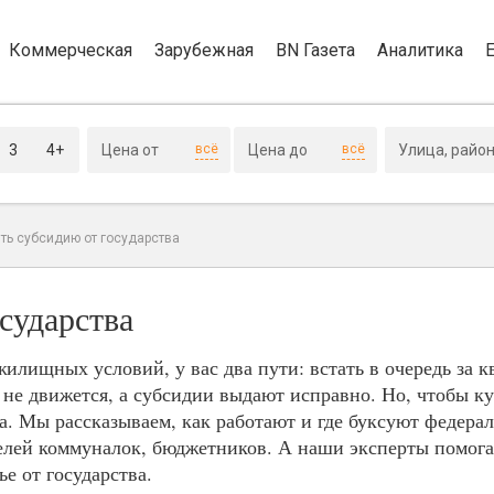
Коммерческая
Зарубежная
BN Газета
Аналитика
3
4+
всё
всё
ть субсидию от государства
сударства
лищных условий, у вас два пути: встать в очередь за к
и не движется, а субсидии выдают исправно. Но, чтобы к
а. Мы рассказываем, как работают и где буксуют федера
лей коммуналок, бюджетников. А наши эксперты помогаю
е от государства.