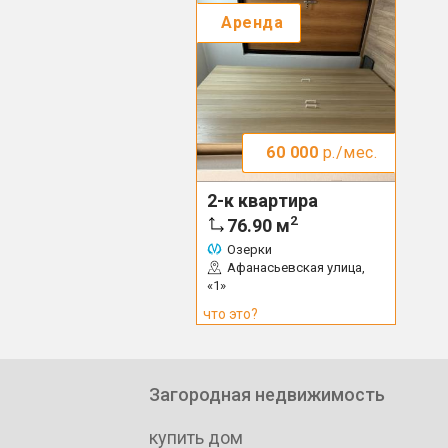
Аренда
60 000
р./мес.
2-к квартира
2
76.90
м
Озерки
Афанасьевская улица,
«1»
что это?
Загородная недвижимость
купить дом