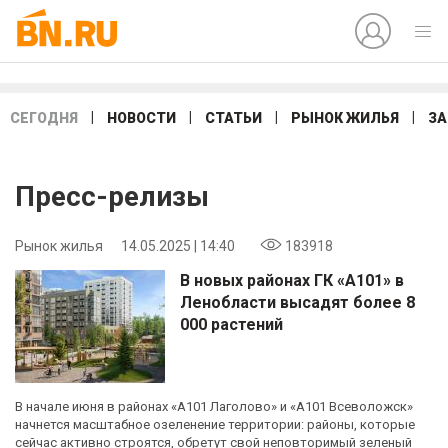
|
|
|
|
СЕГОДНЯ
НОВОСТИ
СТАТЬИ
РЫНОК ЖИЛЬЯ
ЗА
Пресс-релизы
Рынок жилья
14.05.2025 | 14:40
183918
В новых районах ГК «А101» в
Ленобласти высадят более 8
000 растений
В начале июня в районах «А101 Лаголово» и «А101 Всеволожск»
начнется масштабное озеленение территории: районы, которые
сейчас активно строятся, обретут свой неповторимый зеленый