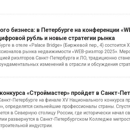
ого бизнеса: в Петербурге на конференции «W
цифровой рубль и новые стратегии рынка
урге в отеле «Palace Bridge» (Биржевой пер., 4) состоится 
сионалов рынка недвижимости «WEB-риэлтор 2025». Меро
ией риэлторов Санкт-Петербурга и ЛО, традиционно стане
фундаментальных изменений в отрасли и обсуждения страт
конкурса «Строймастер» пройдет в Санкт-Пет
 Санкт-Петербурге на финале XV Национального конкурса 
», определятся сильнейшие профессионалы страны. Спустя
тся в Северную столицу России, где исторически начал св
ии развернутся в Санкт-Петербургском Колледже метрост
троительной индустрии.