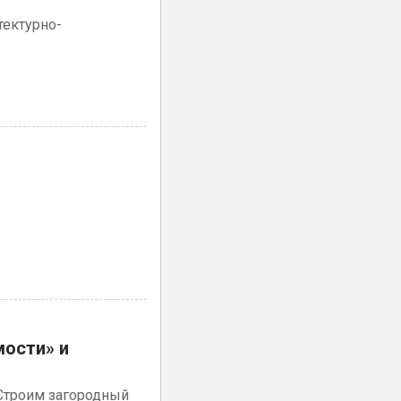
тектурно-
мости» и
Строим загородный