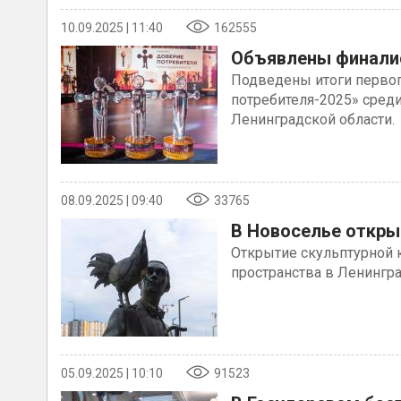
10.09.2025 | 11:40
162555
Объявлены финалис
Подведены итоги первог
потребителя-2025» сред
Ленинградской области.
08.09.2025 | 09:40
33765
В Новоселье откры
Открытие скульптурной 
пространства в Ленингр
05.09.2025 | 10:10
91523