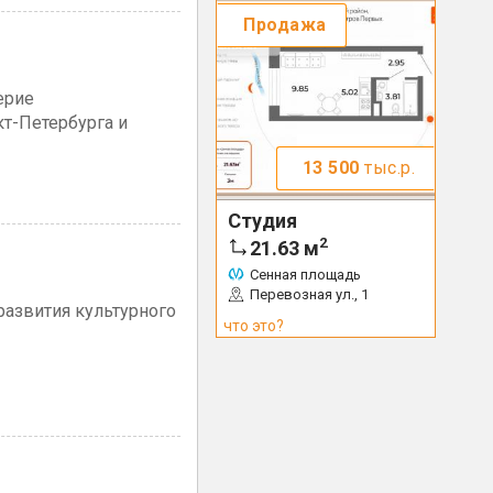
Продажа
ерие
т-Петербурга и
13 500
тыс.р.
Студия
2
21.63
м
Сенная площадь
Перевозная ул., 1
развития культурного
что это?