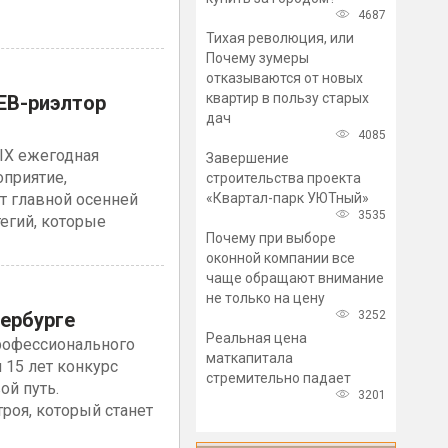
4687
Тихая революция, или
Почему зумеры
отказываются от новых
квартир в пользу старых
EB-риэлтор
дач
4085
XIX ежегодная
Завершение
приятие,
строительства проекта
«Квартал-парк УЮТный»
т главной осенней
3535
егий, которые
Почему при выборе
оконной компании все
чаще обращают внимание
не только на цену
3252
ербурге
Реальная цена
профессионального
маткапитала
 15 лет конкурс
стремительно падает
ой путь.
3201
роя, который станет