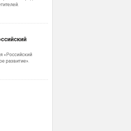
тителей.
оссийский
ия «Российский
ое развитие».