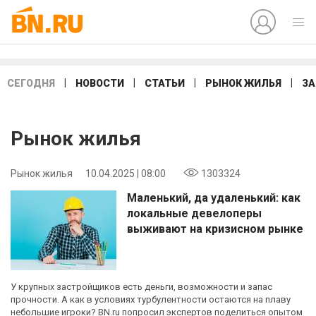
|
|
|
|
СЕГОДНЯ
НОВОСТИ
СТАТЬИ
РЫНОК ЖИЛЬЯ
ЗА
Рынок жилья
Рынок жилья
10.04.2025 | 08:00
1303324
Маленький, да удаленький: как
локальные девелоперы
выживают на кризисном рынке
У крупных застройщиков есть деньги, возможности и запас
прочности. А как в условиях турбулентности остаются на плаву
небольшие игроки? BN.ru попросил экспертов поделиться опытом