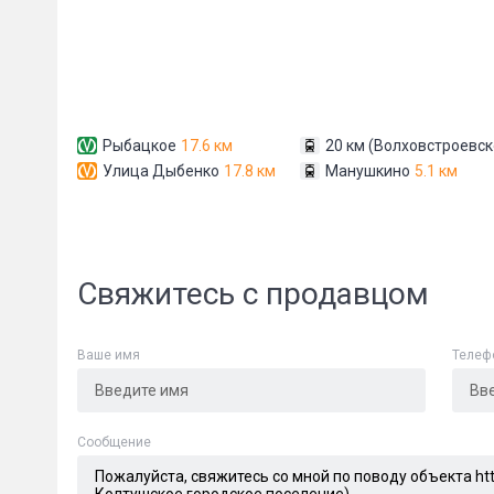
Рыбацкое
17.6 км
20 км (Волховстроевск
Улица Дыбенко
17.8 км
Манушкино
5.1 км
Свяжитесь с продавцом
Ваше имя
Телеф
Cообщение