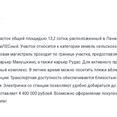
часток общей площадью 13,2 сотки, расположенный в Лени
ЛЕСный. Участок относится к категории земель сельскох
оваться на объявление
зовая магистраль проходит по границе участка, предостав
карьер Манушкино, а также карьер Рудас. Для активного 
ый комплекс. В летнее время можно посетить пляжи вблиз
нции. Транспортная доступность обеспечивается близостью
 Электрички со станции позволяют удобно добираться до 
составляет 4 400 000 рублей. Возможно оформление покупк
ите!
Объект не продается (не сдается)