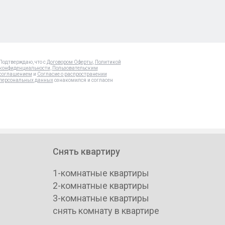
Подтверждаю, что с
Договором Оферты
,
Политикой
конфиденциальности
,
Пользовательским
соглашением
и
Согласие о распространении
персональных данных
ознакомился и согласен
Снять квартиру
1-комнатные квартиры
2-комнатные квартиры
3-комнатные квартиры
снять комнату в квартире