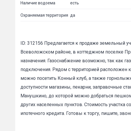
Наличие водоема
есть
Охраняемая территория
да
ID: 312156 Предлагается к продаже земельный у
Всеволожском районе, в коттеджном поселке При
Пожал
назначения. Газоснабжение возможно, так как га
подключения. Рядом с территорией расположен 
можно посетить Конный клуб, а также горнолыжн
Ваше имя
доступности магазины, пекарни, заправочные ста
Манушкино, до которой можно добраться пешком.
E-mail
*
других населенных пунктов. Стоимость участка 
ипотечного кредита. Готовы к торгу, пишите, звон