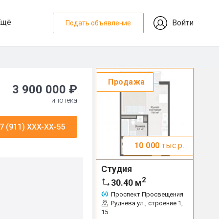
Ещё
Войти
Подать объявление
Продажа
3 900 000 ₽
ипотека
7 (911) XXX-XX-55
10 000
тыс.р.
Студия
2
30.40
м
Проспект Просвещения
Руднева ул., строение 1,
15