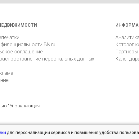
НЕДВИЖИМОСТИ
ИНФОРМА
епечатки
Аналитик
нфиденциальности BN.ru
Каталог 
ьское соглашение
Партнеры
 распространение персональных данных
Календар
клама
ение
стью "Управляющая
ики
для персонализации сервисов и повышения удобства пользова
196105, Санкт-Петербург, пр. Юрия Гагарина, 1
reklama