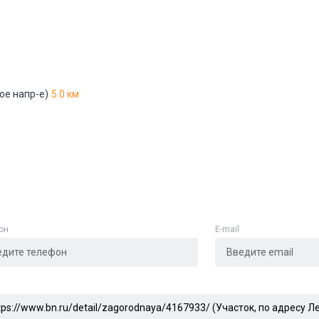
ое напр-е)
5.0 км
он
E-mail