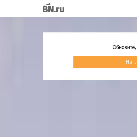
Обновите,
На г