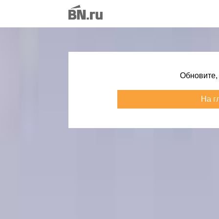
Обновите,
На г