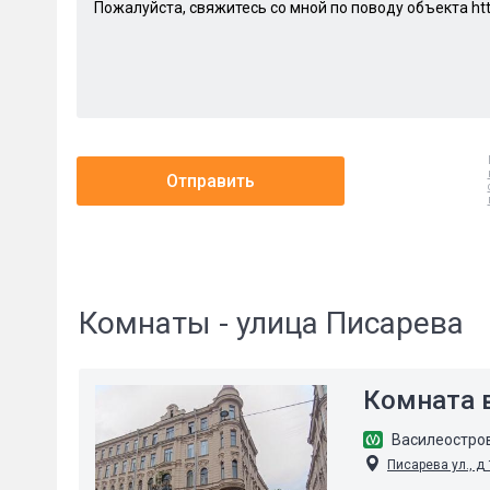
Отправить
Комнаты - улица Писарева
Комната в
Василеостро
Писарева ул., д