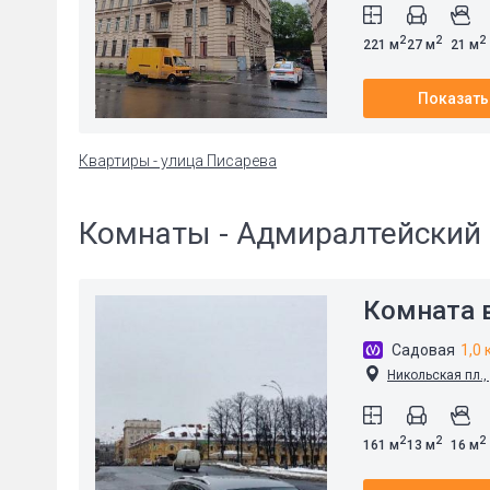
2
2
2
221 м
27 м
21 м
Показать
Квартиры - улица Писарева
Комнаты - Адмиралтейский 
Комната в
Садовая
1,0 
Никольская пл.,
2
2
2
161 м
13 м
16 м