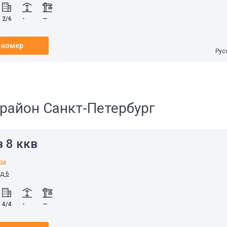
2/6
-
—
 номер
Рус
район Санкт-Петербург
 8 ккв
км
 д 6
4/4
-
—