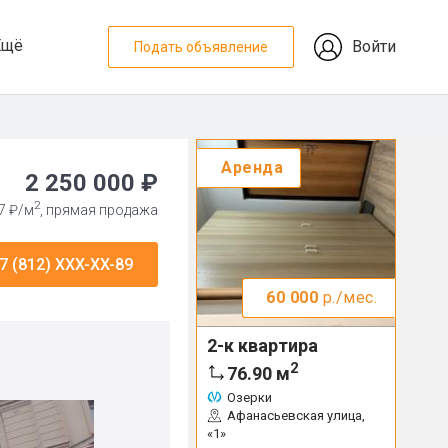
Ещё
Войти
Подать объявление
Аренда
2 250 000 ₽
2
7 ₽/м
, прямая продажа
7 (812) XXX-XX-89
60 000
р./мес.
2-к квартира
2
76.90
м
Озерки
Афанасьевская улица,
«1»