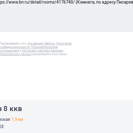
Подтверждаю, что с
Договором Оферты
,
Политикой
конфиденциальности
,
Пользовательским
соглашением
и
Согласие о распространении
персональных данных
ознакомился и согласен
 8 ккв
вская
1,9 км
 18