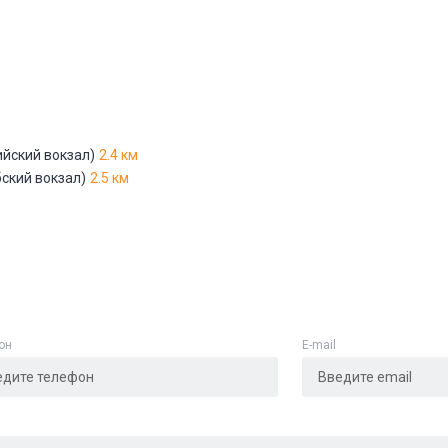
Адрес указан неверно
Цена указана неверно
Другое
ийский вокзал)
2.4 км
бский вокзал)
2.5 км
е
*
Отменить
Отправить
он
E-mail