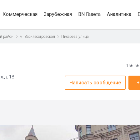
Коммерческая
Зарубежная
BN Газета
Аналитика
й район
м. Василеостровская
Писарева улица
166 66
., д 18
Написать сообщение
+