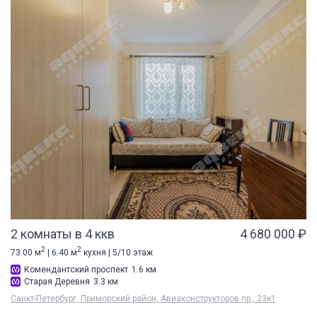
2 комнаты в 4 ккв
4 680 000 ₽
2
2
73.00 м
| 6.40 м
кухня | 5/10 этаж
Комендантский проспект
1.6 км
Старая Деревня
3.3 км
Санкт-Петербург, Приморский район, Авиаконструкторов пр., 23к1