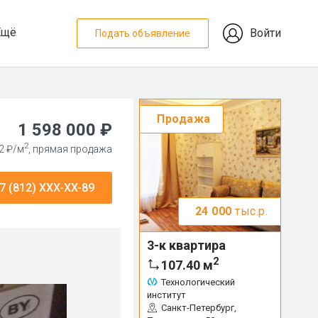
Ещё
Войти
Подать объявление
Продажа
1 598 000 ₽
2
2 ₽/м
, прямая продажа
7 (812) XXX-XX-89
24 000
тыс.р.
3-к квартира
2
107.40
м
Технологический
институт
Санкт-Петербург,