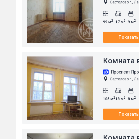
Сертолово г., Ла
2
2
2
99 м
17 м
9 м
Показать
Комната в
Проспект Пр
Сертолово г., Ла
2
2
2
105 м
18 м
8 м
Показать
Комната в