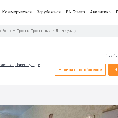
Коммерческая
Зарубежная
BN Газета
Аналитика
район
м. Проспект Просвещения
Ларина улица
109 45
ово г., Ларина ул., д 6
Написать сообщение
+