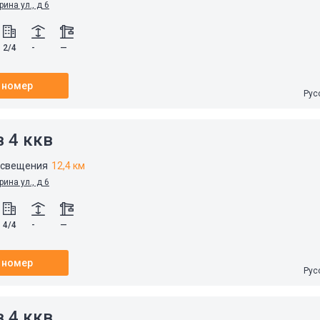
рина ул., д 6
2/4
-
—
 номер
Рус
 4 ккв
освещения
12,4 км
рина ул., д 6
4/4
-
—
 номер
Рус
 4 ккв