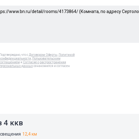
Подтверждаю, что с
Договором Оферты
,
Политикой
конфиденциальности
,
Пользовательским
соглашением
и
Согласие о распространении
персональных данных
ознакомился и согласен
 4 ккв
освещения
12,4 км