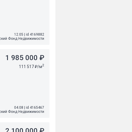
12.05
|
id 4169882
ский Фонд Недвижимости
1 985 000 ₽
2
111 517 ₽/м
04.08
|
id 4165467
ский Фонд Недвижимости
2 100 000 ₽