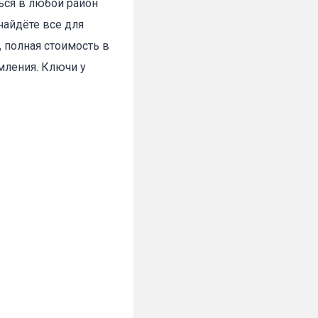
ться в любой район
найдёте все для
 полная стоимость в
мления. Ключи у
✕