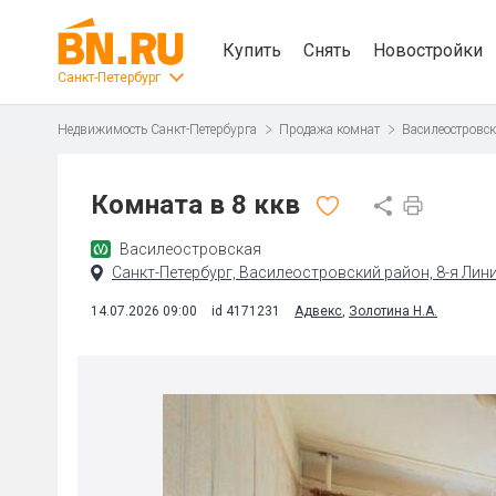
Купить
Снять
Новостройки
Санкт-Петербург
Недвижимость Санкт-Петербурга
Продажа комнат
Василеостровс
Комната в 8 ккв
Василеостровская
Санкт-Петербург, Василеостровский район, 8-я Лини
14.07.2026 09:00
id 4171231
Адвекс
,
Золотина Н.А.