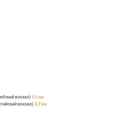
Адрес указан неверно
Цена указана неверно
Другое
е
*
Отменить
Отправить
ебский вокзал)
4.0 км
лтийский вокзал)
4.3 км