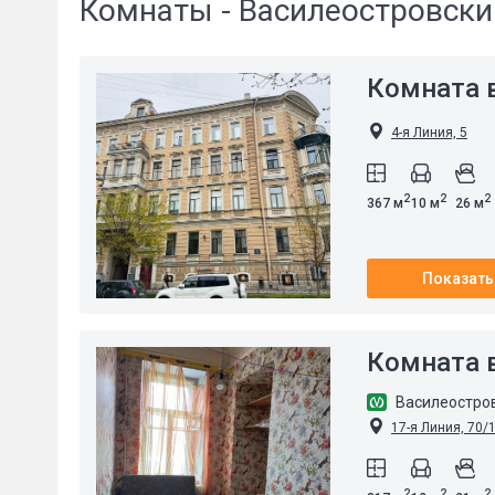
Комнаты - Василеостровски
Комната в
4-я Линия, 5
2
2
2
367 м
10 м
26 м
Показать
Комната в
Василеостро
17-я Линия, 70/
2
2
2