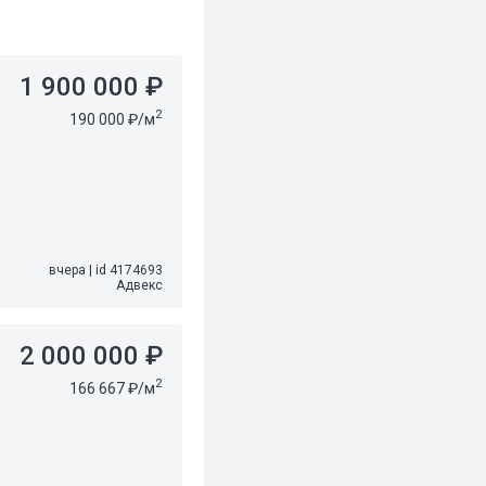
1 900 000 ₽
2
190 000 ₽/м
вчера
|
id 4174693
Адвекс
2 000 000 ₽
2
166 667 ₽/м