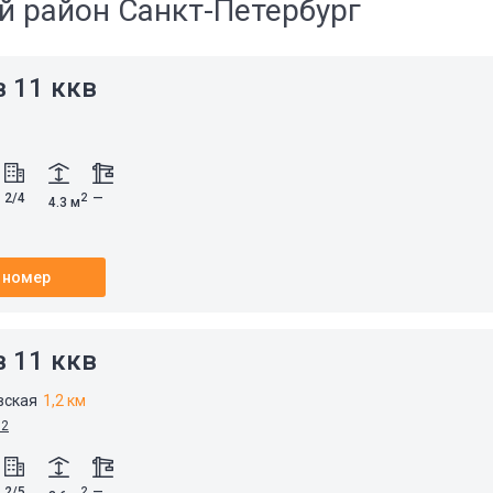
й район Санкт-Петербург
 11 ккв
2/4
—
2
4.3 м
 номер
 11 ккв
вская
1,2 км
12
2/5
—
2