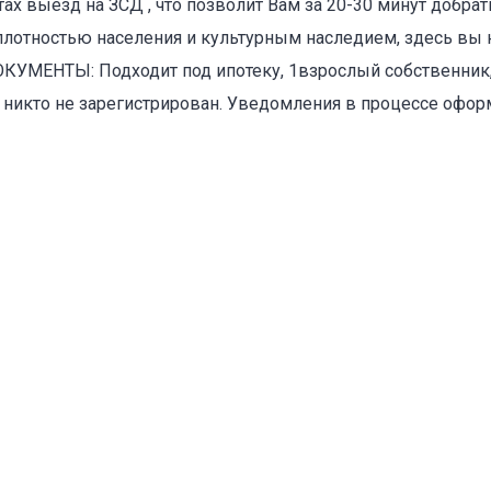
ах выезд на ЗСД , что позволит Вам за 20-30 минут добра
плотностью населения и культурным наследием, здесь вы 
КУМЕНТЫ: Подходит под ипотеку, 1взрослый собственник,
, никто не зарегистрирован. Уведомления в процессе офор
оваться на объявление
Объект не продается (не сдается)
Указанные характеристики отличаются от фактических