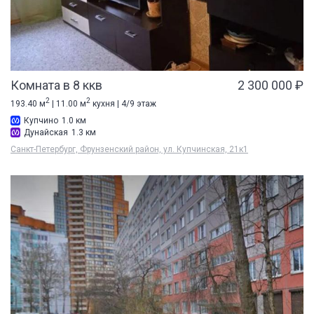
Комната в 8 ккв
2 300 000 ₽
2
2
193.40 м
| 11.00 м
кухня | 4/9 этаж
Купчино
1.0 км
Дунайская
1.3 км
Санкт-Петербург, Фрунзенский район, ул. Купчинская, 21к1