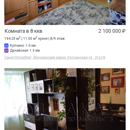
Комната в 8 ккв
2 100 000 ₽
2
2
194.20 м
| 11.00 м
кухня | 8/9 этаж
Купчино
1.0 км
Дунайская
1.3 км
Санкт-Петербург, Фрунзенский район, Купчинская ул., 21к1А