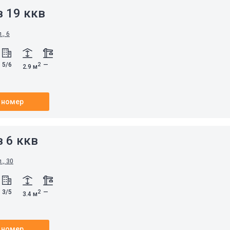
 19 ккв
., 6
5/6
—
2
2.9 м
 номер
 6 ккв
., 30
3/5
—
2
3.4 м
 номер