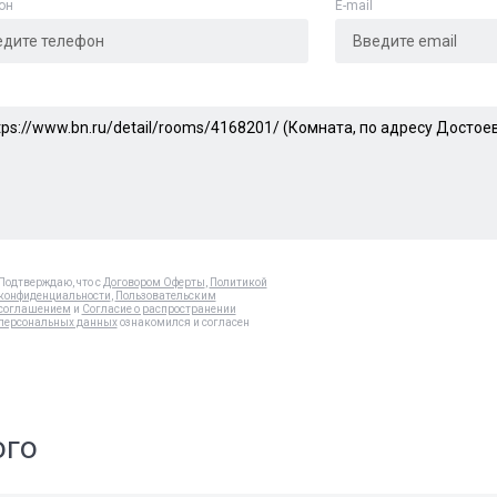
он
E-mail
Подтверждаю, что с
Договором Оферты
,
Политикой
конфиденциальности
,
Пользовательским
соглашением
и
Согласие о распространении
персональных данных
ознакомился и согласен
ого