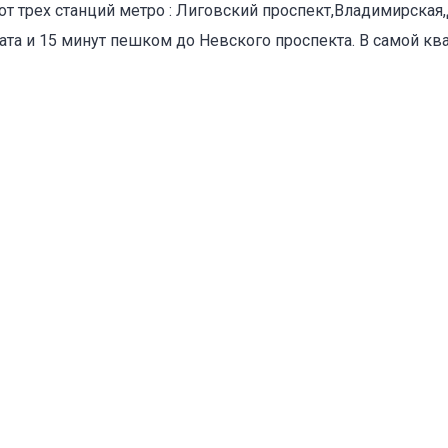
от трех станций метро : Лиговский проспект,Владимирская
та и 15 минут пешком до Невского проспекта. В самой ква
оваться на объявление
Объект не продается (не сдается)
Указанные характеристики отличаются от фактических