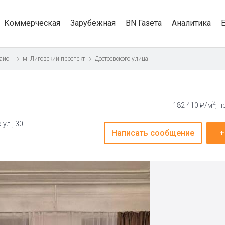
Коммерческая
Зарубежная
BN Газета
Аналитика
айон
м. Лиговский проспект
Достоевского улица
2
182 410 ₽/м
, 
ул., 30
Написать сообщение
+