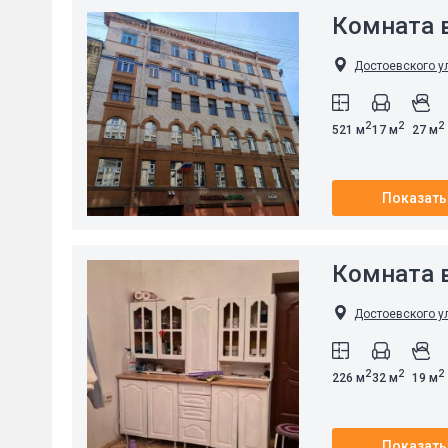
Комната в
Достоевского ул
2
2
2
521 м
17 м
27 м
Показать
Комната в
Достоевского ул
2
2
2
226 м
32 м
19 м
Показать