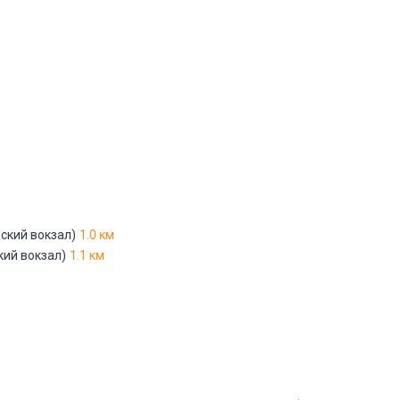
Адрес указан неверно
Цена указана неверно
Другое
е
*
ский вокзал)
1.0 км
Отменить
Отправить
кий вокзал)
1.1 км