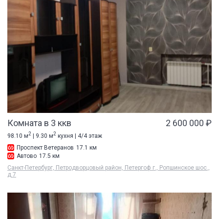
Комната в 3 ккв
2 600 000 ₽
2
2
98.10 м
| 9.30 м
кухня | 4/4 этаж
Проспект Ветеранов
17.1 км
Автово
17.5 км
Санкт-Петербург, Петродворцовый район, Петергоф г., Ропшинское шос.,
д 7