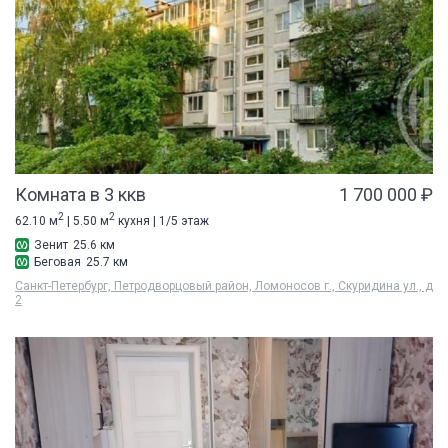
Комната в 3 ккв
1 700 000 ₽
2
2
62.10 м
| 5.50 м
кухня | 1/5 этаж
Зенит
25.6 км
Беговая
25.7 км
Санкт-Петербург, Петродворцовый район, Ломоносов г., Скуридина ул., д
2