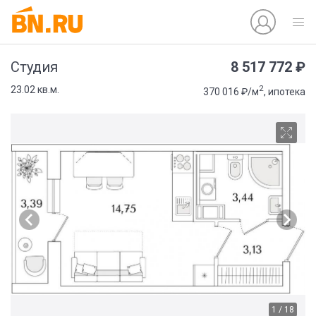
8 517 772 ₽
Студия
2
23.02 кв.м.
370 016 ₽/м
, ипотека
1 / 18