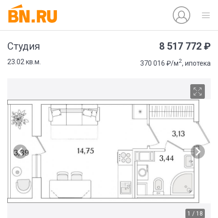
8 517 772 ₽
Студия
2
23.02 кв.м.
370 016 ₽/м
, ипотека
1 / 18