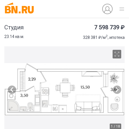
7 598 739 ₽
Студия
2
23.14 кв.м.
328 381 ₽/м
, ипотека
1 / 18