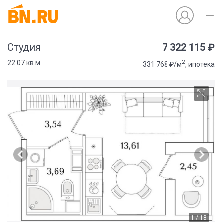
7 322 115 ₽
Студия
2
22.07 кв.м.
331 768 ₽/м
, ипотека
1 / 18