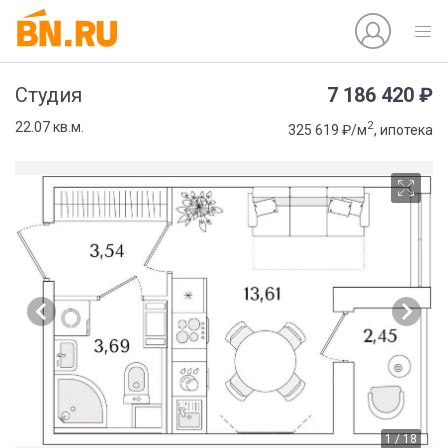
7 186 420 ₽
Студия
2
22.07 кв.м.
325 619 ₽/м
, ипотека
1 / 18