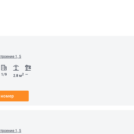
а
строение 1, 5
1/9
—
2
2.8 м
 номер
строение 1, 5