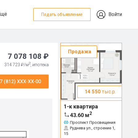
Ещё
Войти
Подать объявление
Продажа
7 078 108 ₽
2
314 723 ₽/м
, ипотека
7 (812) XXX-XX-00
14 550
тыс.р.
1-к квартира
2
43.60
м
Проспект Просвещения
Руднева ул., строение 1,
15