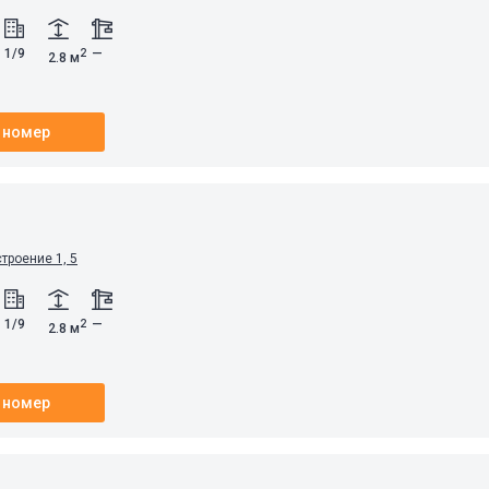
1/9
—
2
2.8 м
 номер
строение 1, 5
1/9
—
2
2.8 м
 номер