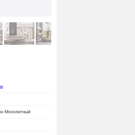
рк
но-Монолитный