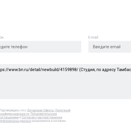
Адрес указан неверно
Цена указана неверно
Другое
он
E-mail
е
*
Отменить
Отправить
Подтверждаю, что с
Договором Оферты
,
Политикой
конфиденциальности
,
Пользовательским
соглашением
и
Согласие о распространении
персональных данных
ознакомился и согласен