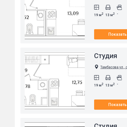
-
2
2
19 м
13 м
Показать
Студия
Тамбасова ул., 
-
2
2
19 м
13 м
Показать
Студия