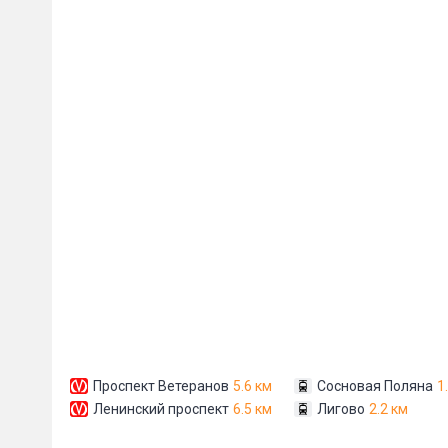
Пожал
Ваше имя
E-mail
*
Проспект Ветеранов
5.6 км
Сосновая Поляна
1
Ленинский проспект
6.5 км
Лигово
2.2 км