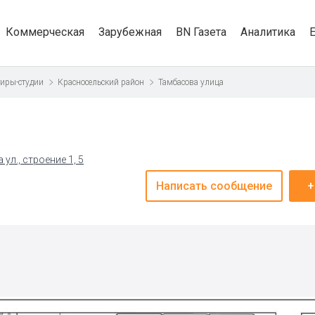
Коммерческая
Зарубежная
BN Газета
Аналитика
иры-студии
Красносельский район
Тамбасова улица
ул., строение 1, 5
Написать сообщение
+