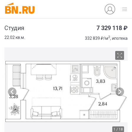
7 329 118 ₽
Студия
2
22.02 кв.м.
332 839 ₽/м
, ипотека
1 / 18