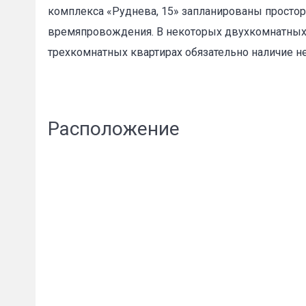
комплекса «Руднева, 15» запланированы просторн
времяпровождения. В некоторых двухкомнатных к
трехкомнатных квартирах обязательно наличие н
Пожал
Расположение
Ваше имя
E-mail
*