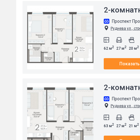
2-комнат
Проспект Пр
Руднева ул., стр
2
2
2
62 м
27 м
20 м
Показать
2-комнат
Проспект Пр
Руднева ул., стр
2
2
2
63 м
27 м
21 м