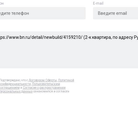
он
E-mail
Подтверждаю, что с
Договором Оферты
,
Политикой
конфиденциальности
,
Пользовательским
соглашением
и
Согласие о распространении
персональных данных
ознакомился и согласен