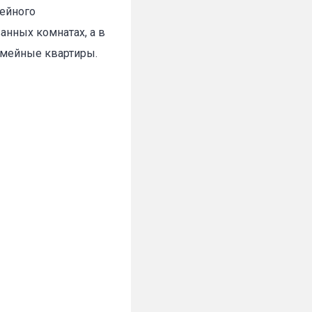
мейного
анных комнатах, а в
емейные квартиры.
✕