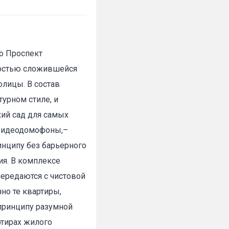
о Проспект
ностью сложившейся
олицы. В состав
урном стиле, и
ий сад для самых
 видеодомофоны,–
инципу без барьерного
я. В комплексе
передаются с чистовой
но те квартиры,
принципу разумной
ртирах жилого