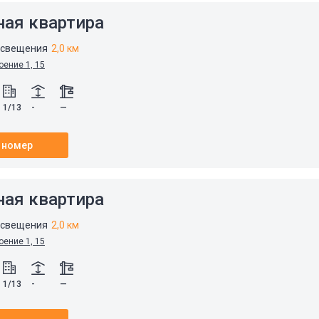
ная квартира
освещения
2,0 км
оение 1, 15
1/13
-
—
 номер
ная квартира
освещения
2,0 км
оение 1, 15
1/13
-
—