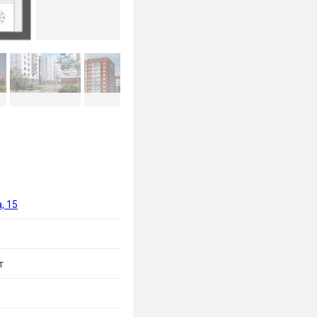
, 15
т