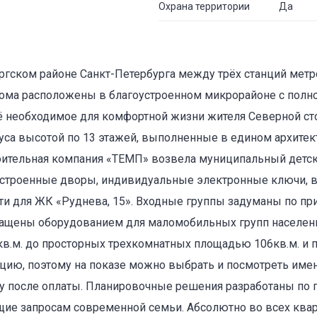
Охрана территории
Да
ргском районе Санкт-Петербурга между трёх станций метр
Дома расположены в благоустроенном микрорайоне с пол
сё необходимое для комфортной жизни жителя Северной ст
уса высотой по 13 этажей, выполненные в едином архитект
оительная компания «ТЕМП» возвела муниципальный детск
устроенные дворы, индивидуальные электронные ключи,
и для ЖК «Руднева, 15». Входные группы задуманы по пр
нащены оборудованием для маломобильных групп населени
в.м. до просторных трехкомнатных площадью 106кв.м. и 
цию, поэтому на показе можно выбрать и посмотреть имен
зу после оплаты. Планировочные решения разработаны по 
щие запросам современной семьи. Абсолютно во всех ква