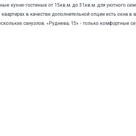
ые кухни-гостиные от 15кв.м. до 31кв.м. для уютного се
вартирах в качестве дополнительной опции есть окна в в
ескольких санузлов. «Руднева, 15» - только комфортные с
оваться на объявление
Объект не продается (не сдается)
Указанные характеристики отличаются от фактических