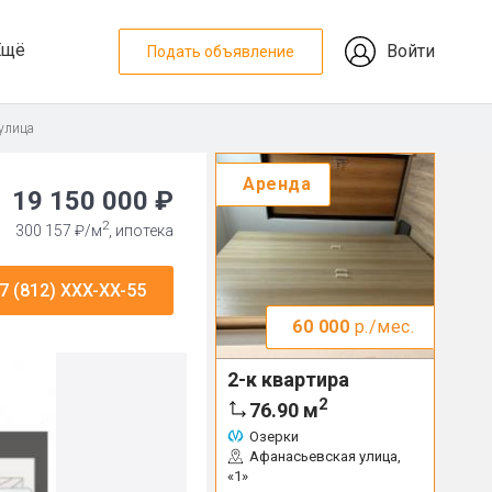
Ещё
Войти
Подать объявление
 улица
Аренда
19 150 000 ₽
2
300 157 ₽/м
, ипотека
7 (812) XXX-XX-55
60 000
р./мес.
2-к квартира
2
76.90
м
Озерки
Афанасьевская улица,
«1»